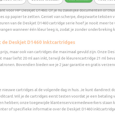
HP Deskjet D1460.
ant voor HP Deskjet D1460. Of je nu zakelijke documenten of thui
s op papier te zetten. Geniet van scherpe, diepzwarte teksten 
euren van de Deskjet D1460 cartridge serie hoef je nooit meer t
vervangen wanneer één kleur leeg is, zodat je zonder onderbreking k
 de Deskjet D1460 Inktcartridges
 prijs, maar ook van cartridges die maximaal gevuld zijn. Onze Des
maar liefst 20 ml aan inkt, terwijl de kleurencartridge 21 ml bevat
atronen. Bovendien bieden we je 2 jaar garantie en gratis verzendi
 nieuwe cartridges al de volgende dag in huis. Je kunt dandirect
editcard. Wil je de cartridges eerst testen voordat je een betaling 
gen hebben; onze toegewijde klantenservicemedewerkers staan kl
rinter of specifieke informatie over de Deskjet D1460 inktcartrid