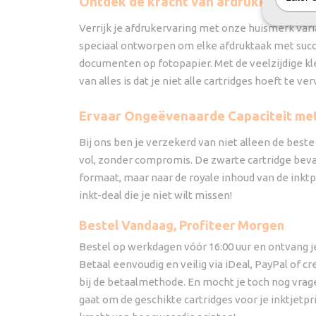
Ontdek de kracht van afdrukken met 
Verrijk je afdrukervaring met onze huismerk vari
speciaal ontworpen om elke afdruktaak met succe
documenten op fotopapier. Met de veelzijdige kl
van alles is dat je niet alle cartridges hoeft te 
Ervaar Ongeëvenaarde Capaciteit met
Bij ons ben je verzekerd van niet alleen de beste
vol, zonder compromis. De zwarte cartridge bevat 
formaat, maar naar de royale inhoud van de inktp
inkt-deal die je niet wilt missen!
Bestel Vandaag, Profiteer Morgen
Bestel op werkdagen vóór 16:00 uur en ontvang je
Betaal eenvoudig en veilig via iDeal, PayPal of cr
bij de betaalmethode. En mocht je toch nog vra
gaat om de geschikte cartridges voor je inktjetp