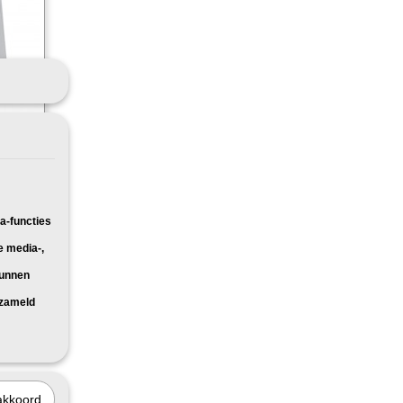
ren
 voor: HP
a-functies
e media-,
kunnen
rzameld
akkoord