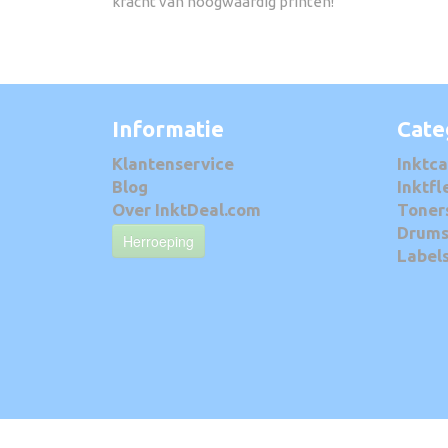
kracht van hoogwaardig printen!
Informatie
Cate
Klantenservice
Inktca
Blog
Inktfl
Over InktDeal.com
Toner
Drum
Herroeping
Label