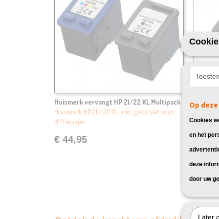
Cookie
Toeste
Huismerk vervangt HP 21/22 XL Multipack
Huismer
Op deze 
Huismerk HP 21 / 22 XL Inkt, geschikt voor:
Huismerk
HP Deskjet…
Deskjet 
Cookies wo
en het per
€ 44,95
€ 24,
advertenti
deze infor
door uw ge
Later 