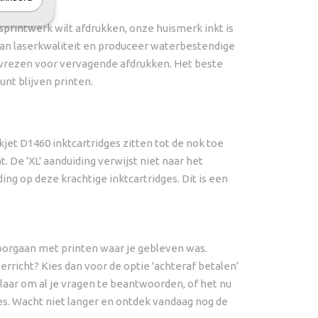
sprintwerk wilt afdrukken, onze huismerk inkt is
van laserkwaliteit en produceer waterbestendige
e vrezen voor vervagende afdrukken. Het beste
unt blijven printen.
kjet D1460 inktcartridges zitten tot de nok toe
. De 'XL' aanduiding verwijst niet naar het
ng op deze krachtige inktcartridges. Dit is een
 doorgaan met printen waar je gebleven was.
verricht? Kies dan voor de optie 'achteraf betalen'
aar om al je vragen te beantwoorden, of het nu
ges. Wacht niet langer en ontdek vandaag nog de