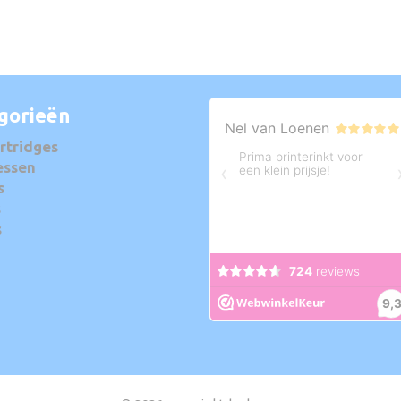
gorieën
rtridges
essen
s
s
s