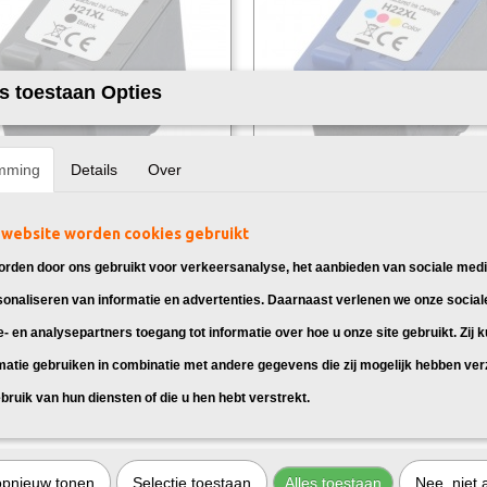
s toestaan Opties
mming
Details
Over
k vervangt HP 21 XL Zwart
Huismerk vervangt HP 22 XL Kleu
website worden cookies gebruikt
 HP 21XL Zwart, geschikt voor: HP
Huismerk HP 22XL Kleuren, geschikt
F2187HP…
Deskjet F2187HP…
rden door ons gebruikt voor verkeersanalyse, het aanbieden van sociale medi
sonaliseren van informatie en advertenties. Daarnaast verlenen we onze social
95
€ 29,95
e- en analysepartners toegang tot informatie over hoe u onze site gebruikt. Zij 
matie gebruiken in combinatie met andere gegevens die zij mogelijk hebben ve
bruik van hun diensten of die u hen hebt verstrekt.
opnieuw tonen
Selectie toestaan
Alles toestaan
Nee, niet 