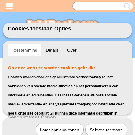
Cookies toestaan Opties
Inloggen
Registreren
UW WINKELWAGEN
Toestemming
Details
Over
Geen producten
(0)
Op deze website worden cookies gebruikt
Home
>
Toners
Cookies worden door ons gebruikt voor verkeersanalyse, het
Toners
aanbieden van sociale media-functies en het personaliseren van
informatie en advertenties. Daarnaast verlenen we onze sociale
Geschikt voor Brother
media-, advertentie- en analysepartners toegang tot informatie over
Geschikt voor HP
Geschikt voor Samsung
hoe u onze site gebruikt. Zij kunnen deze informatie gebruiken in
Geschikt voor Canon
combinatie met andere gegevens die zij mogelijk hebben verzameld
Geschikt voor Kyocera
Geschikt voor Xerox
Later opnieuw tonen
Selectie toestaan
door uw gebruik van hun diensten of die u hen hebt verstrekt.