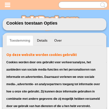
Cookies toestaan Opties
Inloggen
Registreren
UW WINKELWAGEN
Toestemming
Details
Over
Geen producten
(0)
Op deze website worden cookies gebruikt
Home
>
Model Printer
>
26XL Inkt cartridges voor Epson
> Inktcartridges
voor Epson Expression Premium XP-615
Cookies worden door ons gebruikt voor verkeersanalyse, het
Deze 26XL inkt cartridges zijn
aanbieden van sociale media-functies en het personaliseren van
informatie en advertenties. Daarnaast verlenen we onze sociale
geschikt voor jouw Epson printer:
media-, advertentie- en analysepartners toegang tot informatie over
hoe u onze site gebruikt. Zij kunnen deze informatie gebruiken in
Sorteer op:
combinatie met andere gegevens die zij mogelijk hebben verzameld
door uw gebruik van hun diensten of die u hen hebt verstrekt.