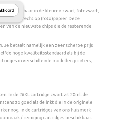
akkoord
s verkrijgbaar in de kleuren zwart, fotozwart,
d tot hun recht op (foto)papier. Deze
en van de nieuwste chips die de resterende
. Je betaalt namelijk een zeer scherpe prijs
elfde hoge kwaliteitsstandaard als bij de
artridges in verschillende modellen printers,
n. In de 26XL cartridge zwart zit 20ml, de
stens zo goed als de inkt die in de originele
terker nog, in de cartridges van ons huismerk
oonmaak / reiniging cartridges beschikbaar.