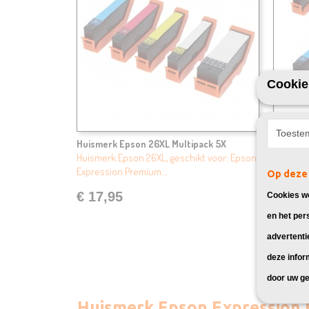
Cookie
Toeste
Huismerk Epson 26XL Multipack 5X
Huismer
Huismerk Epson 26XL, geschikt voor: Epson
Huismerk
Expression Premium…
Express
Op deze 
€ 17,95
€ 29,
Cookies wo
en het per
advertenti
deze infor
door uw ge
Huismerk Epson Expression 