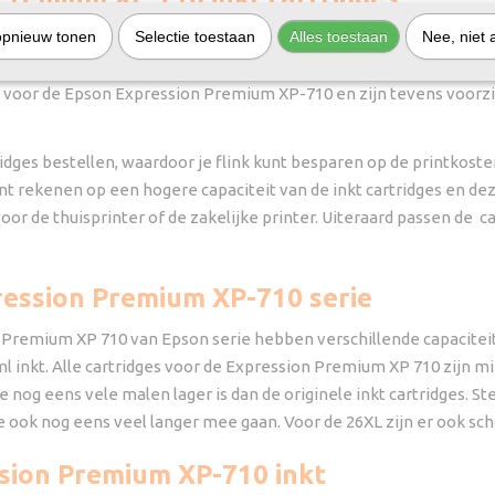
opnieuw tonen
Selectie toestaan
Alles toestaan
Nee, niet 
op printen. Het InktDL huismerk voor de Expression Home XP-710 i
smerk variant van de Epson Expression Premium XP-710 komen goe
t voor de Epson Expression Premium XP-710 en zijn tevens voorzi
ges bestellen, waardoor je flink kunt besparen op de printkosten
nt rekenen op een hogere capaciteit van de inkt cartridges en dez
voor de thuisprinter of de zakelijke printer. Uiteraard passen de c
.
ression Premium XP-710 serie
 Premium XP 710 van Epson serie hebben verschillende capaciteite
 inkt. Alle cartridges voor de Expression Premium XP 710 zijn min
e nog eens vele malen lager is dan de originele inkt cartridges. S
 ook nog eens veel langer mee gaan. Voor de 26XL zijn er ook sch
ssion Premium XP-710 inkt