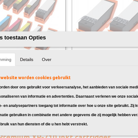
s toestaan Opties
mming
Details
Over
k Epson 26XL Multipack 10X
Huismerk Epson 26XL Zwart 2X
 Epson 26XL, geschikt voor: Epson
Huismerk Epson 26XL Zwart, geschik
ion Premium…
Epson Expression…
website worden cookies gebruikt
95
€ 14,95
rden door ons gebruikt voor verkeersanalyse, het aanbieden van sociale medi
sonaliseren van informatie en advertenties. Daarnaast verlenen we onze social
e- en analysepartners toegang tot informatie over hoe u onze site gebruikt. Zij 
matie gebruiken in combinatie met andere gegevens die zij mogelijk hebben ve
bruik van hun diensten of die u hen hebt verstrekt.
Premium XP-710 inkt cartridges