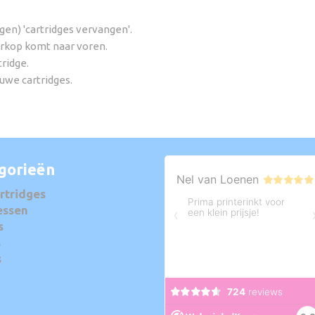
ngen) 'cartridges vervangen'.
erkop komt naar voren.
ridge.
euwe cartridges.
gorieën
rtridges
essen
s
s
s