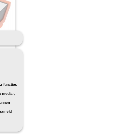
t voor:
a-functies
e media-,
kunnen
rzameld