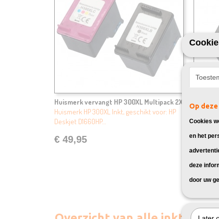
Cookie
Toeste
Huismerk vervangt HP 300XL Multipack 2X
Huismer
Op deze 
Huismerk HP 300XL Inkt, geschikt voor: HP
Huismerk
Deskjet D1660HP…
Deskjet
Cookies wo
en het per
€ 49,95
€ 29,
advertenti
deze infor
door uw ge
Overzicht van alle inktpatr
Later 