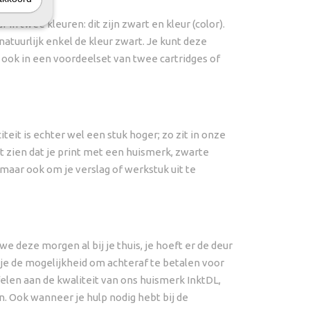
 in twee kleuren: dit zijn zwart en kleur (color).
atuurlijk enkel de kleur zwart. Je kunt deze
 ook in een voordeelset van twee cartridges of
eit is echter wel een stuk hoger; zo zit in onze
et zien dat je print met een huismerk, zwarte
 maar ook om je verslag of werkstuk uit te
e deze morgen al bij je thuis, je hoeft er de deur
 je de mogelijkheid om achteraf te betalen voor
felen aan de kwaliteit van ons huismerk InktDL,
n. Ook wanneer je hulp nodig hebt bij de