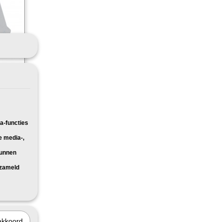
ren
t voor:
a-functies
e media-,
kunnen
rzameld
akkoord