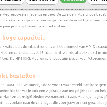
de 300XL van HP (Hewlett packard). Deze cartridges zijn verkrijgbaar
e kleuren: cyaan, magenta en geel. De zwarte inktcartridge bevat n
lechts één cartridge moet vervangen, maar deze inktpatronen zijn
espaar je dus optimaal op je printkosten.
 hoge capaciteit
waliteit als de inktpatronen van het origineel van HP. De capacit
kleuren cartridge bevat 15ml aan inkt. Aan de afdrukken zal je ni
liteit. De HP 300XL kleuren cartridges zijn ideaal voor fotopapier,
nkt bestellen
ies 300XL inkt. Wanneer je deze voor 16:00 besteld, dan bezorgen w
kheden bieden we je ook een wijd scala aan mogelijkheden: zo heb
or klanten uit België bieden we Bancontact aan. Mocht je nog twij
 het zoeken naar de cartridges die voor jouw printer geschikt zij