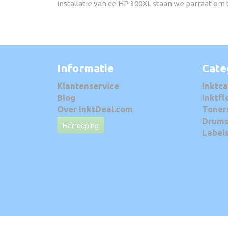
installatie van de HP 300XL staan we parraat om 
Informatie
Cate
Klantenservice
Inktca
Blog
Inktfl
Over InktDeal.com
Toner
Drum
Herroeping
Label