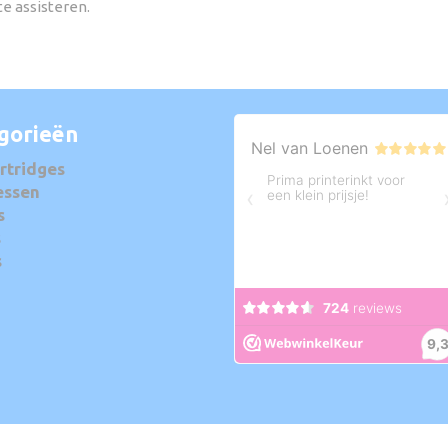
te assisteren.
gorieën
rtridges
essen
s
s
s