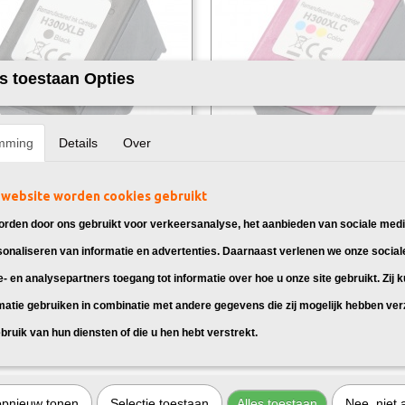
s toestaan Opties
mming
Details
Over
k vervangt HP 300XL Zwart
Huismerk vervangt HP 300XL Kleu
website worden cookies gebruikt
 HP 300XL Zwart, geschikt voor: HP
Huismerk HP 300XL Kleuren, geschik
 D1660HP…
HP Deskjet D1660HP…
rden door ons gebruikt voor verkeersanalyse, het aanbieden van sociale medi
sonaliseren van informatie en advertenties. Daarnaast verlenen we onze social
95
€ 29,95
e- en analysepartners toegang tot informatie over hoe u onze site gebruikt. Zij 
matie gebruiken in combinatie met andere gegevens die zij mogelijk hebben ve
bruik van hun diensten of die u hen hebt verstrekt.
onen voor HP 300XL
opnieuw tonen
Selectie toestaan
Alles toestaan
Nee, niet 