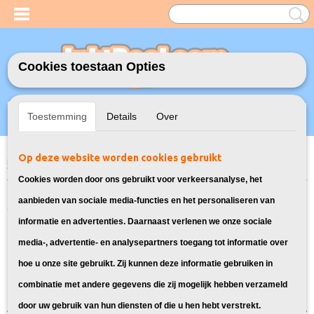
Cookies toestaan Opties
Inloggen
Registreren
UW WINKELWAGEN
Toestemming
Details
Over
Geen producten
(0)
Op deze website worden cookies gebruikt
Home
>
Model Printer
>
301XL Inkt cartridges voor HP
> Inkt cartridges
voor HP Envy 4508
Cookies worden door ons gebruikt voor verkeersanalyse, het
Alle inkt cartridges geschikt voor HP
aanbieden van sociale media-functies en het personaliseren van
informatie en advertenties. Daarnaast verlenen we onze sociale
Envy 4508:
media-, advertentie- en analysepartners toegang tot informatie over
hoe u onze site gebruikt. Zij kunnen deze informatie gebruiken in
Sorteer op:
combinatie met andere gegevens die zij mogelijk hebben verzameld
door uw gebruik van hun diensten of die u hen hebt verstrekt.