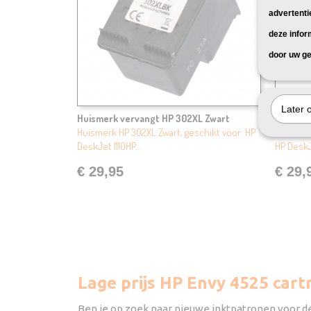
advertenti
deze infor
door uw ge
Later 
Huismerk vervangt HP 302XL Zwart
Huismer
Huismerk HP 302XL Zwart, geschikt voor: HP
Huismerk
DeskJet 1110HP…
HP DeskJ
€ 29,95
€ 29,
Lage prijs HP Envy 4525 cartr
Ben je op zoek naar nieuwe inktpatronen voor de 