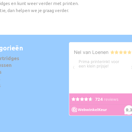
idges en kunt weer verder met printen.
ie, dan helpen we je graag verder.
gorieën
rtridges
essen
s
s
s