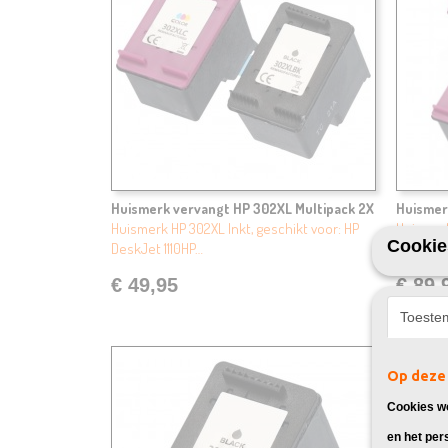
Huismerk vervangt HP 302XL Multipack 2X
Huismer
Huismerk HP 302XL Inkt, geschikt voor: HP
Huismerk
Cookie
DeskJet 1110HP…
DeskJet 
€ 49,95
€ 89,
Toeste
Op deze 
Cookies wo
en het per