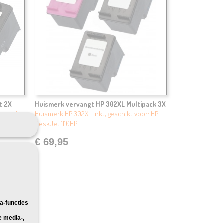
t 2X
Huismerk vervangt HP 302XL Multipack 3X
geschikt
Huismerk HP 302XL Inkt, geschikt voor: HP
DeskJet 1110HP…
€ 69,95
a-functies
e media-,