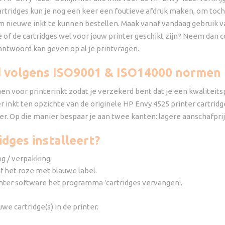
cartridges kun je nog een keer een foutieve afdruk maken, om toch 
m nieuwe inkt te kunnen bestellen. Maak vanaf vandaag gebruik v
of de cartridges wel voor jouw printer geschikt zijn? Neem dan con
antwoord kan geven op al je printvragen.
d volgens ISO9001 & ISO14000 normen
n voor printerinkt zodat je verzekerd bent dat je een kwaliteits
inkt ten opzichte van de originele HP Envy 4525 printer cartridge
er. Op die manier bespaar je aan twee kanten: lagere aanschafpri
idges installeert?
ng / verpakking.
f het roze met blauwe label.
rinter software het programma 'cartridges vervangen'.
we cartridge(s) in de printer.