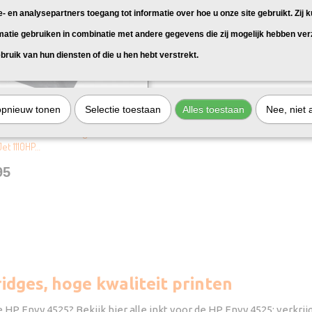
e- en analysepartners toegang tot informatie over hoe u onze site gebruikt. Zij 
matie gebruiken in combinatie met andere gegevens die zij mogelijk hebben ve
bruik van hun diensten of die u hen hebt verstrekt.
opnieuw tonen
Selectie toestaan
Alles toestaan
Nee, niet 
k vervangt HP 302XL Kleuren
 HP 302XL Kleuren, geschikt voor:
et 1110HP…
95
idges, hoge kwaliteit printen
HP Envy 4525? Bekijk hier alle inkt voor de HP Envy 4525: verkrij