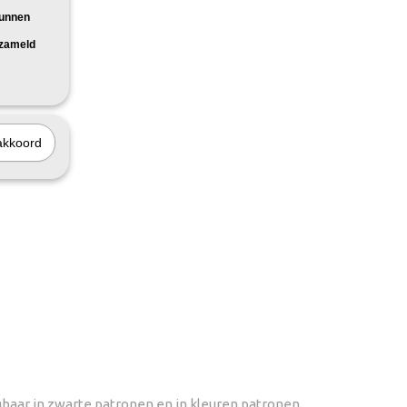
kunnen
rzameld
akkoord
gbaar in zwarte patronen en in kleuren patronen.