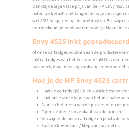
Dankzij de lage vaste prijs van de HP Envy 4525 
halen. Je betaalt niet langer de hoge bedragen o
wel 80% besparen op de printkosten. En twijfel je 
een deskundige medewerker voor je klaar die je 
Envy 4525 inkt geproduceer
Al onze cartridges voldoen aan de productienorme
inktcartridges van het huismerk InktDL veer meer 
huismerk, maar deze zijn ook nog eens voordelig
Hoe je de HP Envy 4525 cartr
Haal de cartridge(s) uit de plastic beschermi
Haal het zwarte kapje van het inktpatroon o
Start in het menu van de printer of op de p
Open de klep / bovenkant van de printer.
Verwijder de oude cartridge en plaats de nieu
Sluit de bovenkant / klep van de printer.