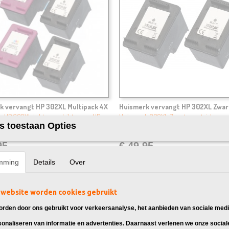
k vervangt HP 302XL Multipack 4X
Huismerk vervangt HP 302XL Zwar
 HP 302XL Inkt, geschikt voor: HP
Huismerk 302XL Zwarte cartridges, 
s toestaan Opties
1110HP…
voor: HP DeskJet…
95
€ 49,95
mming
Details
Over
website worden cookies gebruikt
rden door ons gebruikt voor verkeersanalyse, het aanbieden van sociale medi
sonaliseren van informatie en advertenties. Daarnaast verlenen we onze social