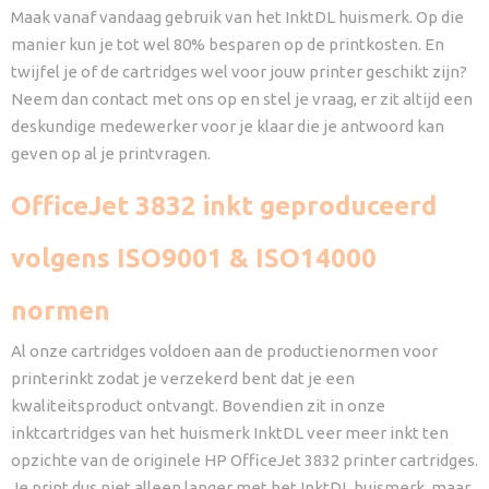
Maak vanaf vandaag gebruik van het InktDL huismerk. Op die
manier kun je tot wel 80% besparen op de printkosten. En
twijfel je of de cartridges wel voor jouw printer geschikt zijn?
Neem dan contact met ons op en stel je vraag, er zit altijd een
deskundige medewerker voor je klaar die je antwoord kan
geven op al je printvragen.
OfficeJet 3832 inkt geproduceerd
volgens ISO9001 & ISO14000
normen
Al onze cartridges voldoen aan de productienormen voor
printerinkt zodat je verzekerd bent dat je een
kwaliteitsproduct ontvangt. Bovendien zit in onze
inktcartridges van het huismerk InktDL veer meer inkt ten
opzichte van de originele HP OfficeJet 3832 printer cartridges.
Je print dus niet alleen langer met het InktDL huismerk, maar