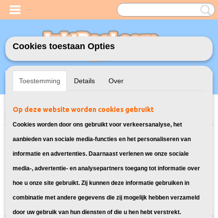
Cookies toestaan Opties
Inloggen
Registreren
UW WINKELWAGEN
Toestemming
Details
Over
Geen producten
(0)
Op deze website worden cookies gebruikt
Home
>
Model Printer
>
302XL Inkt cartridges voor HP
> Inkt cartridges
voor HP OfficeJet 3832
Cookies worden door ons gebruikt voor verkeersanalyse, het
Inktcartridges geschikt voor de HP
aanbieden van sociale media-functies en het personaliseren van
informatie en advertenties. Daarnaast verlenen we onze sociale
OfficeJet 3832:
media-, advertentie- en analysepartners toegang tot informatie over
hoe u onze site gebruikt. Zij kunnen deze informatie gebruiken in
Sorteer op:
combinatie met andere gegevens die zij mogelijk hebben verzameld
door uw gebruik van hun diensten of die u hen hebt verstrekt.