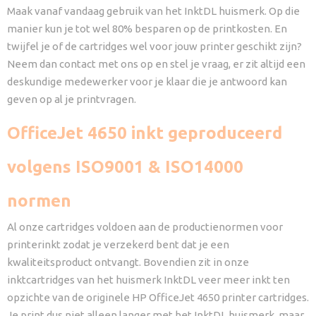
Maak vanaf vandaag gebruik van het InktDL huismerk. Op die
manier kun je tot wel 80% besparen op de printkosten. En
twijfel je of de cartridges wel voor jouw printer geschikt zijn?
Neem dan contact met ons op en stel je vraag, er zit altijd een
deskundige medewerker voor je klaar die je antwoord kan
geven op al je printvragen.
OfficeJet 4650 inkt geproduceerd
volgens ISO9001 & ISO14000
normen
Al onze cartridges voldoen aan de productienormen voor
printerinkt zodat je verzekerd bent dat je een
kwaliteitsproduct ontvangt. Bovendien zit in onze
inktcartridges van het huismerk InktDL veer meer inkt ten
opzichte van de originele HP OfficeJet 4650 printer cartridges.
Je print dus niet alleen langer met het InktDL huismerk, maar