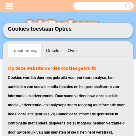
Cookies toestaan Opties
Inloggen
Registreren
UW WINKELWAGEN
Toestemming
Details
Over
Geen producten
(0)
Op deze website worden cookies gebruikt
Home
>
Model Printer
>
302XL Inkt cartridges voor HP
> Inkt cartridges
voor HP OfficeJet 4650
Cookies worden door ons gebruikt voor verkeersanalyse, het
Inktcartridges geschikt voor de HP
aanbieden van sociale media-functies en het personaliseren van
informatie en advertenties. Daarnaast verlenen we onze sociale
OfficeJet 4650:
media-, advertentie- en analysepartners toegang tot informatie over
hoe u onze site gebruikt. Zij kunnen deze informatie gebruiken in
Sorteer op:
combinatie met andere gegevens die zij mogelijk hebben verzameld
door uw gebruik van hun diensten of die u hen hebt verstrekt.