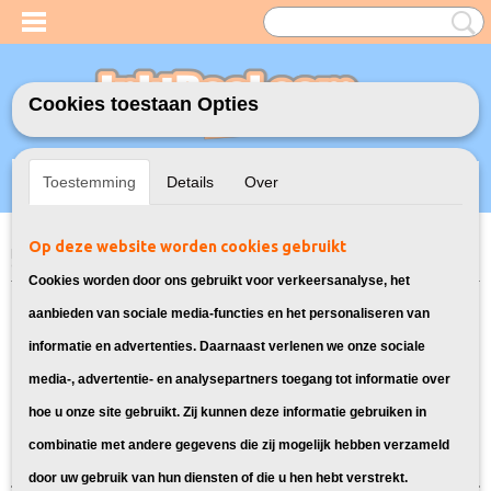
Cookies toestaan Opties
Inloggen
Registreren
UW WINKELWAGEN
Toestemming
Details
Over
Geen producten
(0)
Op deze website worden cookies gebruikt
Home
>
Model Printer
>
303XL Inkt cartridges voor HP
> Inktcartridges
geschikt voor HP Envy Photo 7130
Cookies worden door ons gebruikt voor verkeersanalyse, het
Zwart & Kleur inktcartridges
aanbieden van sociale media-functies en het personaliseren van
informatie en advertenties. Daarnaast verlenen we onze sociale
geschikt voor HP Envy Photo 7130:
media-, advertentie- en analysepartners toegang tot informatie over
hoe u onze site gebruikt. Zij kunnen deze informatie gebruiken in
Sorteer op:
combinatie met andere gegevens die zij mogelijk hebben verzameld
door uw gebruik van hun diensten of die u hen hebt verstrekt.