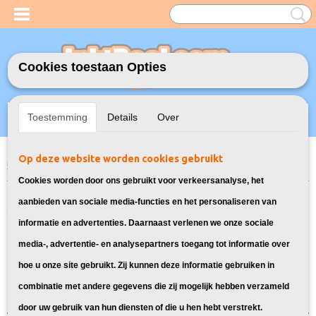
Cookies toestaan Opties
Inloggen
Registreren
UW WINKELWAGEN
Toestemming
Details
Over
Geen producten
(0)
Op deze website worden cookies gebruikt
Home
>
Model Printer
>
304XL Inkt cartridges voor HP
> Inkt cartridges
voor HP Deskjet 2623
Cookies worden door ons gebruikt voor verkeersanalyse, het
Alle inktcartridges geschikt voor de
aanbieden van sociale media-functies en het personaliseren van
informatie en advertenties. Daarnaast verlenen we onze sociale
HP Deskjet 2623:
media-, advertentie- en analysepartners toegang tot informatie over
hoe u onze site gebruikt. Zij kunnen deze informatie gebruiken in
Sorteer op:
combinatie met andere gegevens die zij mogelijk hebben verzameld
door uw gebruik van hun diensten of die u hen hebt verstrekt.