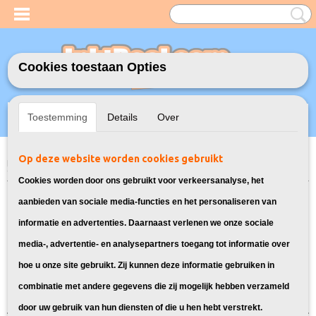
Cookies toestaan Opties
Inloggen
Registreren
UW WINKELWAGEN
Toestemming
Details
Over
Geen producten
(0)
Op deze website worden cookies gebruikt
Home
>
Model Printer
>
350XL/351XL Inkt cartridges voor HP
> Inkt
cartridges voor HP Photosmart C5360
Cookies worden door ons gebruikt voor verkeersanalyse, het
Bekijk hier inktcartridges voor HP
aanbieden van sociale media-functies en het personaliseren van
informatie en advertenties. Daarnaast verlenen we onze sociale
Photosmart C5360:
media-, advertentie- en analysepartners toegang tot informatie over
hoe u onze site gebruikt. Zij kunnen deze informatie gebruiken in
Sorteer op:
combinatie met andere gegevens die zij mogelijk hebben verzameld
door uw gebruik van hun diensten of die u hen hebt verstrekt.