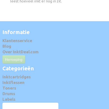
leest hoeveel inkt er nog in zit.
Informatie
Klantenservice
Blog
Over InktDeal.com
Herroeping
Categorieën
Inktcartridges
Inktflessen
Toners
Drums
Labels