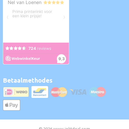
Betaalmethodes
© 2026 www.inktdeal.com