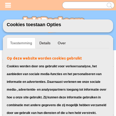
Cookies toestaan Opties
Inloggen
Registreren
UW WINKELWAGEN
Toestemming
Details
Over
Geen producten
(0)
Op deze website worden cookies gebruikt
Home
>
Model Printer
>
363XL Inkt cartridges voor HP
> Inkt cartridges
voor HP Photosmart D7463
Cookies worden door ons gebruikt voor verkeersanalyse, het
Alle inkt cartridges compatibel met
aanbieden van sociale media-functies en het personaliseren van
informatie en advertenties. Daarnaast verlenen we onze sociale
de HP Photosmart D7463:
media-, advertentie- en analysepartners toegang tot informatie over
hoe u onze site gebruikt. Zij kunnen deze informatie gebruiken in
Sorteer op:
combinatie met andere gegevens die zij mogelijk hebben verzameld
door uw gebruik van hun diensten of die u hen hebt verstrekt.