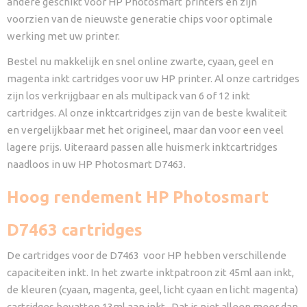
andere geschikt voor HP Photosmart
printers en zijn
voorzien van de nieuwste generatie chips voor optimale
werking met uw printer.
Bestel nu makkelijk en snel online zwarte, cyaan, geel en
magenta inkt cartridges voor uw HP printer. Al onze cartridges
zijn los verkrijgbaar en als multipack van 6 of 12 inkt
cartridges. Al onze inktcartridges zijn van de beste kwaliteit
en vergelijkbaar met het origineel, maar dan voor een veel
lagere prijs. Uiteraard passen alle huismerk inktcartridges
naadloos in uw HP Photosmart D7463.
Hoog rendement HP Photosmart
D7463 cartridges
De cartridges voor de D7463 voor HP hebben verschillende
capaciteiten inkt. In het zwarte inktpatroon zit 45ml aan inkt,
de kleuren (cyaan, magenta, geel, licht cyaan en licht magenta)
cartridges bevatten 13ml aan inkt. Dat is niet alleen meer dan