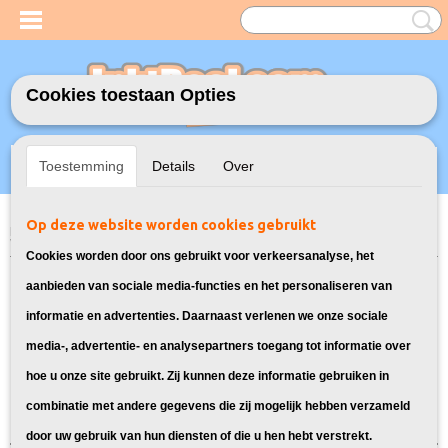
Cookies toestaan Opties
Inloggen
Registreren
UW WINKELWAGEN
Toestemming
Details
Over
Geen producten
(0)
Op deze website worden cookies gebruikt
Home
>
Model Printer
>
364XL Inkt cartridges voor HP
> Inkt cartridges
voor HP Photosmart B109A
Cookies worden door ons gebruikt voor verkeersanalyse, het
Deze cartridges zijn geschikt voor de
aanbieden van sociale media-functies en het personaliseren van
informatie en advertenties. Daarnaast verlenen we onze sociale
HP Photosmart B109A
media-, advertentie- en analysepartners toegang tot informatie over
hoe u onze site gebruikt. Zij kunnen deze informatie gebruiken in
Sorteer op:
combinatie met andere gegevens die zij mogelijk hebben verzameld
door uw gebruik van hun diensten of die u hen hebt verstrekt.