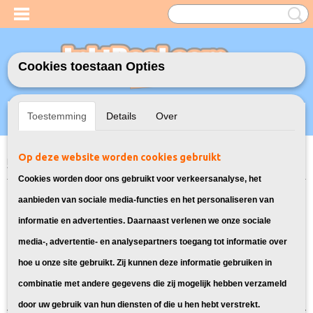
Cookies toestaan Opties
Inloggen
Registreren
UW WINKELWAGEN
Toestemming
Details
Over
Geen producten
(0)
Op deze website worden cookies gebruikt
Home
>
Model Printer
>
364XL Inkt cartridges voor HP
> Inkt cartridges
voor HP Photosmart B110A
Cookies worden door ons gebruikt voor verkeersanalyse, het
Deze cartridges zijn geschikt voor de
aanbieden van sociale media-functies en het personaliseren van
informatie en advertenties. Daarnaast verlenen we onze sociale
HP Photosmart B110A
media-, advertentie- en analysepartners toegang tot informatie over
hoe u onze site gebruikt. Zij kunnen deze informatie gebruiken in
Sorteer op:
combinatie met andere gegevens die zij mogelijk hebben verzameld
door uw gebruik van hun diensten of die u hen hebt verstrekt.