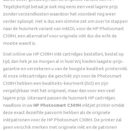
Tegelijkertijd betaal je ook nog eens een veel lagere prijs
zonder verzendkosten waardoor het voordeel nog weer
verder oploopt. Het is dus een slimme zet om over te stappen
naar de huismerk variant van InktDL voor de HP Photosmart
C309H, een alternatief voor originele inkt dus die echt de
moeite waard is.
Snel online uw HP C309H inkt cartridges bestellen, bestel op
tijd, dan heb je ze morgen al in huis! Wij bieden laagste-prijs-
garantie en verzekeren u van de hoogste kwaliteit printerinkt.
Al onze inktcartridges die geschikt zijn voor de Photosmart
C309H hebben een kwaliteits-keurmerk (ISO) en zijn
vergelijkbaar met het origineel, maar dan voor een veel
lagere prijs. Uiteraard passen de huismerk HP cartridges
naadloos in uw
HP Photosmart C309H
inktjet printer omdat
deze exact dezelfde pasvorm hebben als de originele
inktpatronen voor de HP Photosmart C309H. De printer zal
geen verschik merken met originele inkt en de patronen