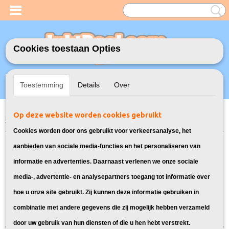
Cookies toestaan Opties
Inloggen
Registreren
UW WINKELWAGEN
Toestemming
Details
Over
Geen producten
(0)
Op deze website worden cookies gebruikt
Home
>
Model Printer
>
364XL Inkt cartridges voor HP
> Inkt cartridges
voor HP Photosmart C309H
Cookies worden door ons gebruikt voor verkeersanalyse, het
Deze cartridges zijn geschikt voor de
aanbieden van sociale media-functies en het personaliseren van
informatie en advertenties. Daarnaast verlenen we onze sociale
HP Photosmart C309H
media-, advertentie- en analysepartners toegang tot informatie over
hoe u onze site gebruikt. Zij kunnen deze informatie gebruiken in
Sorteer op:
combinatie met andere gegevens die zij mogelijk hebben verzameld
door uw gebruik van hun diensten of die u hen hebt verstrekt.