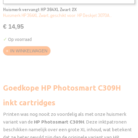
Huismerk vervangt HP 364XL Zwart 2X
Huismerk HP 364XL Zwart, geschikt voor: HP Deskjet 3070A…
€ 14,95
✓
Op voorraad
IN WINKELWAGEN
Goedkope HP Photosmart C309H
inkt cartridges
Printen was nog nooit zo voordelig als met onze huismerk
variant van de
HP Photosmart C309H
. Deze inktpatronen
beschikken namelijk over een grote XL inhoud, wat betekent
dat ze beter gevuld zijn dan de originele variant van HP.