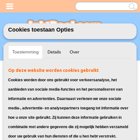
Cookies toestaan Opties
Inloggen
Registreren
UW WINKELWAGEN
Toestemming
Details
Over
Geen producten
(0)
Op deze website worden cookies gebruikt
Home
>
Model Printer
>
364XL Inkt cartridges voor HP
> Inkt cartridges
voor HP Photosmart C310A
Cookies worden door ons gebruikt voor verkeersanalyse, het
Deze cartridges zijn geschikt voor de
aanbieden van sociale media-functies en het personaliseren van
informatie en advertenties. Daarnaast verlenen we onze sociale
HP Photosmart C310A
media-, advertentie- en analysepartners toegang tot informatie over
hoe u onze site gebruikt. Zij kunnen deze informatie gebruiken in
Sorteer op:
combinatie met andere gegevens die zij mogelijk hebben verzameld
door uw gebruik van hun diensten of die u hen hebt verstrekt.