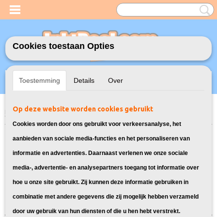
Cookies toestaan Opties
Inloggen
Registreren
UW WINKELWAGEN
Toestemming
Details
Over
Geen producten
(0)
Op deze website worden cookies gebruikt
Home
>
Model Printer
>
364XL Inkt cartridges voor HP
> Inkt cartridges
voor HP Photosmart C5380
Cookies worden door ons gebruikt voor verkeersanalyse, het
Deze cartridges zijn geschikt voor de
aanbieden van sociale media-functies en het personaliseren van
informatie en advertenties. Daarnaast verlenen we onze sociale
HP Photosmart C5380
media-, advertentie- en analysepartners toegang tot informatie over
hoe u onze site gebruikt. Zij kunnen deze informatie gebruiken in
Sorteer op:
combinatie met andere gegevens die zij mogelijk hebben verzameld
door uw gebruik van hun diensten of die u hen hebt verstrekt.