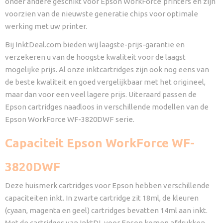
onder andere geschikt voor Epson WorkForce
printers en zijn
voorzien van de nieuwste generatie chips voor optimale
werking met uw printer.
Bij InktDeal.com bieden wij laagste-prijs-garantie en
verzekeren u van de hoogste kwaliteit voor de laagst
mogelijke prijs. Al onze inktcartridges zijn ook nog eens van
de beste kwaliteit en goed vergelijkbaar met het origineel,
maar dan voor een veel lagere prijs. Uiteraard passen de
Epson cartridges naadloos in verschillende modellen van de
Epson WorkForce WF-3820DWF
serie.
Capaciteit Epson WorkForce WF-
3820DWF
Deze huismerk cartridges voor Epson hebben verschillende
capaciteiten inkt. In zwarte cartridge zit 18ml, de kleuren
(cyaan, magenta en geel) cartridges bevatten 14ml aan inkt.
Met de cartridges van InktDL voor Epson komen afdrukken