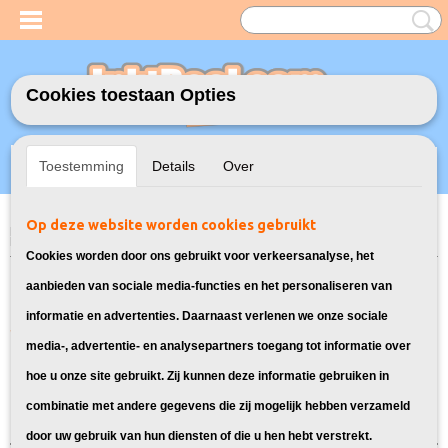
Cookies toestaan Opties
Inloggen
Registreren
UW WINKELWAGEN
Toestemming
Details
Over
Geen producten
(0)
Op deze website worden cookies gebruikt
Home
>
Model Printer
>
405XL Inkt cartridges voor Epson
>
Inktcartridges voor Epson WorkForce Pro WF-3820DWF
Cookies worden door ons gebruikt voor verkeersanalyse, het
Inkt cartridges voor Epson
aanbieden van sociale media-functies en het personaliseren van
informatie en advertenties. Daarnaast verlenen we onze sociale
WorkForce Pro WF-3820DWF:
media-, advertentie- en analysepartners toegang tot informatie over
hoe u onze site gebruikt. Zij kunnen deze informatie gebruiken in
Sorteer op:
combinatie met andere gegevens die zij mogelijk hebben verzameld
door uw gebruik van hun diensten of die u hen hebt verstrekt.