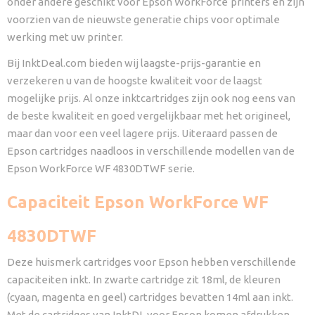
onder andere geschikt voor Epson WorkForce
printers en zijn
voorzien van de nieuwste generatie chips voor optimale
werking met uw printer.
Bij InktDeal.com bieden wij laagste-prijs-garantie en
verzekeren u van de hoogste kwaliteit voor de laagst
mogelijke prijs. Al onze inktcartridges zijn ook nog eens van
de beste kwaliteit en goed vergelijkbaar met het origineel,
maar dan voor een veel lagere prijs. Uiteraard passen de
Epson cartridges naadloos in verschillende modellen van de
Epson WorkForce WF 4830DTWF
serie.
Capaciteit Epson WorkForce WF
4830DTWF
Deze huismerk cartridges voor Epson hebben verschillende
capaciteiten inkt. In zwarte cartridge zit 18ml, de kleuren
(cyaan, magenta en geel) cartridges bevatten 14ml aan inkt.
Met de cartridges van InktDL voor Epson komen afdrukken