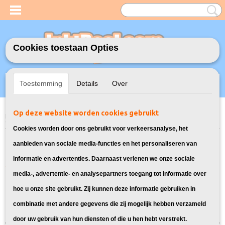
Cookies toestaan Opties
Inloggen
Registreren
UW WINKELWAGEN
Toestemming
Details
Over
Geen producten
(0)
Op deze website worden cookies gebruikt
Home
>
Model Printer
>
405XL Inkt cartridges voor Epson
> Inkt
cartridges voor Epson WorkForce Pro WF 4830DTWF
Cookies worden door ons gebruikt voor verkeersanalyse, het
Inkt cartridges voor Epson
aanbieden van sociale media-functies en het personaliseren van
informatie en advertenties. Daarnaast verlenen we onze sociale
WorkForce Pro WF 4830DTWF:
media-, advertentie- en analysepartners toegang tot informatie over
hoe u onze site gebruikt. Zij kunnen deze informatie gebruiken in
Sorteer op:
combinatie met andere gegevens die zij mogelijk hebben verzameld
door uw gebruik van hun diensten of die u hen hebt verstrekt.