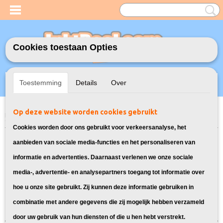
Cookies toestaan Opties
Inloggen
Registreren
UW WINKELWAGEN
Toestemming
Details
Over
Geen producten
(0)
Op deze website worden cookies gebruikt
Home
>
Model Printer
>
502XL Inkt cartridges voor Epson
> Inkt
cartridges voor Epson WorkForce WF-2865DWF
Cookies worden door ons gebruikt voor verkeersanalyse, het
Bekijk alle 502XL printerinkt voor de
aanbieden van sociale media-functies en het personaliseren van
informatie en advertenties. Daarnaast verlenen we onze sociale
Epson WorkForce WF-2865DWF
media-, advertentie- en analysepartners toegang tot informatie over
hoe u onze site gebruikt. Zij kunnen deze informatie gebruiken in
Sorteer op:
combinatie met andere gegevens die zij mogelijk hebben verzameld
door uw gebruik van hun diensten of die u hen hebt verstrekt.