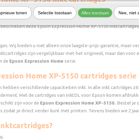
uismerk variant van de
Epson Expression Home XP-5150
. De ser
opnieuw tonen
Selectie toestaan
Alles toestaan
Nee, niet 
ges zijn onder andere geschikt voor
Epson Expression Home
pri
 beschikken deze Epson Expression Home XP-5150 inktcartridges o
idges. Wij bieden u niet alleen onze laagste-prijs-garantie, maar 
inktcartridges zijn vergelijkbaar met het origineel, maar dan voor 
an de
Epson Expression Home
serie.
ression Home XP-5150 cartridges serie
n hebben verschillende capaciteiten inkt. In alle inkt cartridges z
dement. Met de cartridges van InktDL voor Epson komen afdrukken
schikt zijn voor de
Epson Expression Home XP-5150.
Bestel je 
s zodat je direct verder kunt met printen. Tevens bieden we 2 jaa
inktcartridges?
g.