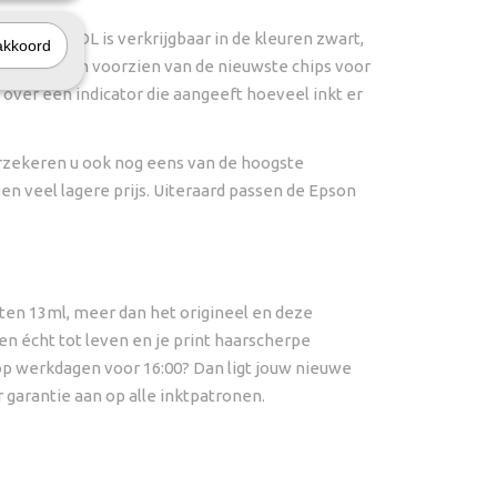
ie van InktDL is verkrijgbaar in de kleuren zwart,
akkoord
nters en zijn voorzien van de nieuwste chips voor
ver een indicator die aangeeft hoeveel inkt er
verzekeren u ook nog eens van de hoogste
een veel lagere prijs. Uiteraard passen de Epson
itten 13ml, meer dan het origineel en deze
 écht tot leven en je print haarscherpe
op werkdagen voor 16:00? Dan ligt jouw nieuwe
r garantie aan op alle inktpatronen.