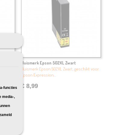
Huismerk Epson 502XL Zwart
kt voor:
Huismerk Epson 502XL Zwart, geschikt voor:
Epson Expression…
€ 8,99
a-functies
e media-,
kunnen
rzameld