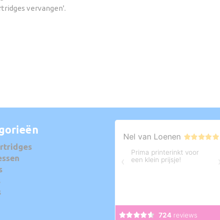
rtridges vervangen'.
gorieën
rtridges
essen
s
s
s