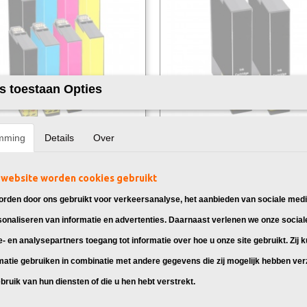
s toestaan Opties
mming
Details
Over
k Epson 502XL Multipack 8X
Huismerk Epson 502XL Zwart 2X
 Epson 502XL Inkt, geschikt voor:
Huismerk Epson 502XL Zwart, geschi
xpression…
Epson Expression…
website worden cookies gebruikt
95
€ 15,95
rden door ons gebruikt voor verkeersanalyse, het aanbieden van sociale medi
sonaliseren van informatie en advertenties. Daarnaast verlenen we onze social
e- en analysepartners toegang tot informatie over hoe u onze site gebruikt. Zij 
matie gebruiken in combinatie met andere gegevens die zij mogelijk hebben ve
bruik van hun diensten of die u hen hebt verstrekt.
Home XP-5150 inkt cartridges