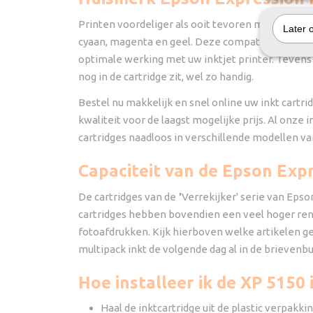
Printen voordeliger als ooit tevoren met onze h
Later 
cyaan, magenta en geel. Deze compatible cartrid
optimale werking met uw inktjet printer. Tevens
nog in de cartridge zit, wel zo handig.
Bestel nu makkelijk en snel online uw inkt cartr
kwaliteit voor de laagst mogelijke prijs. Al onze 
cartridges naadloos in verschillende modellen v
Capaciteit van de Epson Exp
De cartridges van de
'
Verrekijker' serie van Epso
cartridges hebben bovendien een veel hoger ren
fotoafdrukken. Kijk hierboven welke artikelen ge
multipack inkt de volgende dag al in de brievenbu
Hoe installeer ik de XP 5150 
Haal de inktcartridge uit de plastic verpakkin