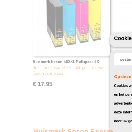
Cookie
Toeste
Huismerk Epson 502XL Multipack 4X
Huismer
Huismerk Epson 502XL Inkt, geschikt voor:
Huismerk
Epson Expression…
Epson E
Op deze 
€ 17,95
€ 29,
Cookies wo
en het per
advertenti
deze infor
door uw ge
Huismerk Epson Expression 