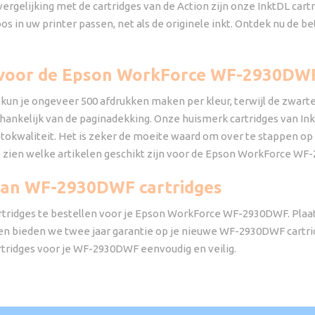
 vergelijking met de cartridges van de Action zijn onze InktDL cartr
in uw printer passen, net als de originele inkt. Ontdek nu de bet
es voor de Epson WorkForce WF-2930DW
 je ongeveer 500 afdrukken maken per kleur, terwijl de zwarte 
afhankelijk van de paginadekking. Onze huismerk cartridges van I
okwaliteit. Het is zeker de moeite waard om over te stappen op 
je zien welke artikelen geschikt zijn voor de Epson WorkForce W
 van WF-2930DWF cartridges
rtridges te bestellen voor je Epson WorkForce WF-2930DWF. Plaats
n bieden we twee jaar garantie op je nieuwe WF-2930DWF cartridge
rtridges voor je WF-2930DWF eenvoudig en veilig.