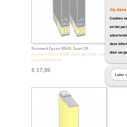
Op deze 
Cookies wo
en het per
advertenti
deze infor
Huismerk Epson 604XL Zwart 2X
Huismer
door uw ge
Huismerk Epson 604XL Zwart, geschikt voor:
Huismerk
Epson Expression…
Epson E
€ 17,95
€ 9,9
Later 