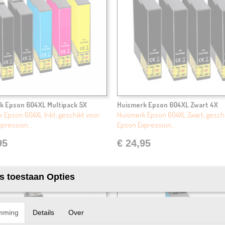
k Epson 604XL Multipack 5X
Huismerk Epson 604XL Zwart 4X
 Epson 604XL Inkt, geschikt voor:
Huismerk Epson 604XL Zwart, geschi
xpression…
Epson Expression…
95
€ 24,95
s toestaan Opties
mming
Details
Over