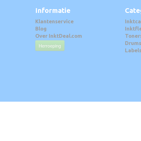
Informatie
Cate
Klantenservice
Inktca
Blog
Inktfl
Over InktDeal.com
Toner
Drum
Herroeping
Label