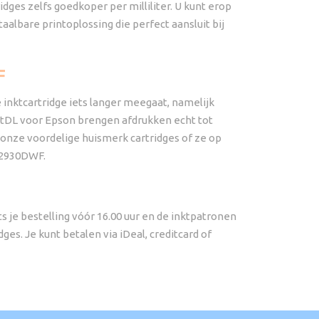
idges zelfs goedkoper per milliliter. U kunt erop
aalbare printoplossing die perfect aansluit bij
F
inktcartridge iets langer meegaat, namelijk
nktDL voor Epson brengen afdrukken echt tot
onze voordelige huismerk cartridges of ze op
F-2930DWF.
 je bestelling vóór 16.00 uur en de inktpatronen
s. Je kunt betalen via iDeal, creditcard of