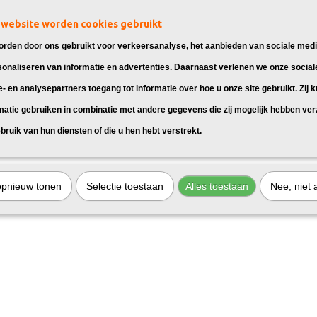
website worden cookies gebruikt
rden door ons gebruikt voor verkeersanalyse, het aanbieden van sociale medi
sonaliseren van informatie en advertenties. Daarnaast verlenen we onze social
e- en analysepartners toegang tot informatie over hoe u onze site gebruikt. Zij 
matie gebruiken in combinatie met andere gegevens die zij mogelijk hebben ve
k Epson 604XL Zwart
Huismerk Epson 604XL Cyaan
bruik van hun diensten of die u hen hebt verstrekt.
 Epson 604XL Zwart, geschikt voor:
Huismerk Epson 604XL Cyaan, geschi
xpression…
Epson Expression…
9
€ 9,99
opnieuw tonen
Selectie toestaan
Alles toestaan
Nee, niet 