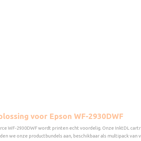
oplossing voor Epson WF-2930DWF
e WF-2930DWF wordt printen echt voordelig. Onze InktDL cartridg
n we onze productbundels aan, beschikbaar als multipack van vier