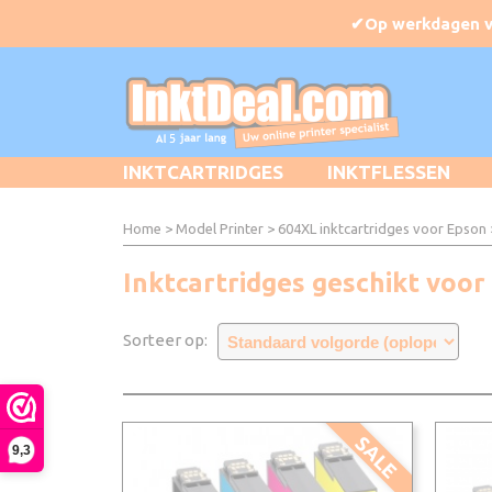
INKTCARTRIDGES
INKTFLESSEN
Home
>
Model Printer
>
604XL inktcartridges voor Epson
Inktcartridges geschikt vo
Sorteer op:
SALE
9,3