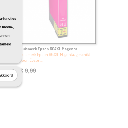
a-functies
e media-,
kunnen
rzameld
Huismerk Epson 604XL Magenta
kt voor:
Huismerk Epson 604XL Magenta, geschikt
voor: Epson…
€ 9,99
akkoord