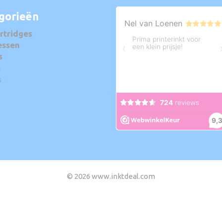
gorieën
rtridges
essen
s
s
s
© 2026 www.inktdeal.com