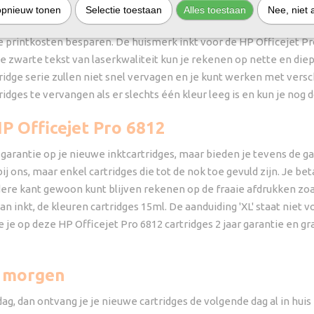
opnieuw tonen
Selectie toestaan
Alles toestaan
Nee, niet 
open en daar een zo laag mogelijke prijs voor betalen? De goedkop
 printkosten besparen. De huismerk inkt voor de HP Officejet Pro
de zwarte tekst van laserkwaliteit kun je rekenen op nette en di
idge serie zullen niet snel vervagen en je kunt werken met versc
tridges te vervangen als er slechts één kleur leeg is en kun je nog
HP Officejet Pro 6812
 garantie op je nieuwe inktcartridges, maar bieden je tevens de ga
j ons, maar enkel cartridges die tot de nok toe gevuld zijn. Je bet
dere kant gewoon kunt blijven rekenen op de fraaie afdrukken zoa
an inkt, de kleuren cartridges 15ml. De aanduiding 'XL' staat niet 
e op deze HP Officejet Pro 6812 cartridges 2 jaar garantie en gra
t morgen
ag, dan ontvang je je nieuwe cartridges de volgende dag al in huis