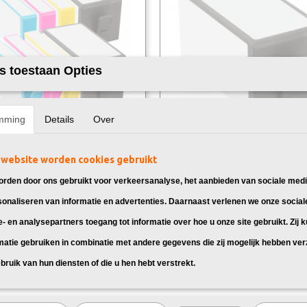
s toestaan Opties
mming
Details
Over
k vervangt HP 934/935 XL
Huismerk vervangt HP 934XL Zwar
ck 8X
 HP 934XL / 935XL, geschikt voor:
Huismerk HP 934XL Zwart, geschikt v
website worden cookies gebruikt
eJet Pro…
OfficeJet Pro…
rden door ons gebruikt voor verkeersanalyse, het aanbieden van sociale medi
95
€ 12,99
sonaliseren van informatie en advertenties. Daarnaast verlenen we onze social
e- en analysepartners toegang tot informatie over hoe u onze site gebruikt. Zij 
matie gebruiken in combinatie met andere gegevens die zij mogelijk hebben ve
bruik van hun diensten of die u hen hebt verstrekt.
ceJet Pro 6812 inkt cartridges