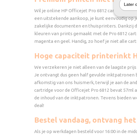
Later 
Wil je online HP Officejet Pro 6812 cartridges k
een uitstekende aankoop, je kunt eenvoudig op je
zakelijke documenten en thuisprinters. Dankzij 
kleuren van prints gemaakt met de Pro 6812 cartr
magenta en geel. Handig, zo hoef je niet alle car
Hoge capaciteit printerinkt 
We verzekeren je niet alleen van de laagste prijs
Je ontvangt dus geen half gevulde inktpatronen bi
afkomstig van ons huismerk, terwijl je aan de an
cartridge voor de Officejet Pro 6812 bevat 57ml a
de inhoud van de inktpatronen. Tevens bieden we j
deal!
Bestel vandaag, ontvang he
Als je op werkdagen besteld voor 16:00 in de midd