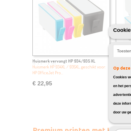
Cookie
Toeste
Huismerk vervangt HP 934/935 XL
Huismer
Multipack 4X
Multipa
Huismerk HP 934XL / 935XL, geschikt voor:
Huismerk
Op deze 
HP OfficeJet Pro…
HP Offic
Cookies wo
€ 22,95
€ 39,
en het per
advertenti
deze infor
door uw ge
Premium printen met HP Offi