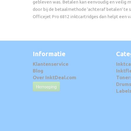
gebleven was. Betalen kan eenvoudig en veilig met
door bij de betaalmethode 'achteraf betalen' te 
Officejet Pro 6812 inktcartridges dan helpt een
Informatie
Cate
Klantenservice
Inktca
Blog
Inktfl
Over InktDeal.com
Toner
Drum
Herroeping
Label