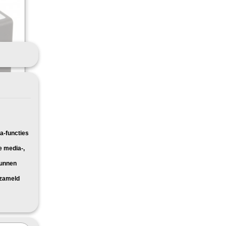
t
oor: HP
a-functies
e media-,
kunnen
rzameld