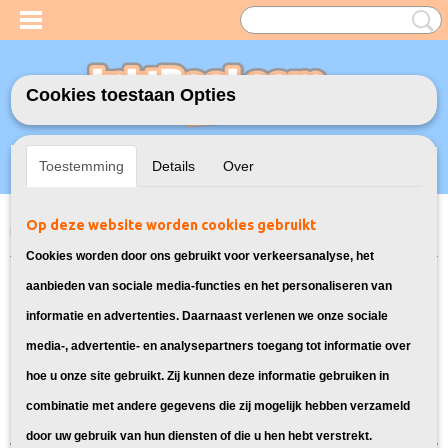
Cookies toestaan Opties
Inloggen
Registreren
UW WINKELWAGEN
Toestemming
Details
Over
Geen producten
(0)
Op deze website worden cookies gebruikt
Home
>
Model Printer
>
LC-1000 Inkt cartridges voor Brother
> Inkt
cartridges voor Brother DCP 350C
Cookies worden door ons gebruikt voor verkeersanalyse, het
Bekijk hier alle inkt cartridges voor
aanbieden van sociale media-functies en het personaliseren van
informatie en advertenties. Daarnaast verlenen we onze sociale
de Brother DCP 350C
media-, advertentie- en analysepartners toegang tot informatie over
hoe u onze site gebruikt. Zij kunnen deze informatie gebruiken in
Sorteer op:
combinatie met andere gegevens die zij mogelijk hebben verzameld
door uw gebruik van hun diensten of die u hen hebt verstrekt.