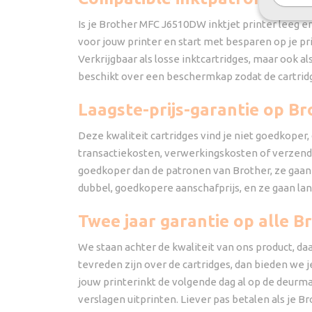
Is je Brother MFC J6510DW inktjet printer leeg en
voor jouw printer en start met besparen op je pri
Verkrijgbaar als losse inktcartridges, maar ook a
beschikt over een beschermkap zodat de cartridge 
Laagste-prijs-garantie op 
Deze kwaliteit cartridges vind je niet goedkoper,
transactiekosten, verwerkingskosten of verzendkos
goedkoper dan de patronen van Brother, ze gaan o
dubbel, goedkopere aanschafprijs, en ze gaan la
Twee jaar garantie op alle 
We staan achter de kwaliteit van ons product, da
tevreden zijn over de cartridges, dan bieden we 
jouw printerinkt de volgende dag al op de deurmat
verslagen uitprinten. Liever pas betalen als je 