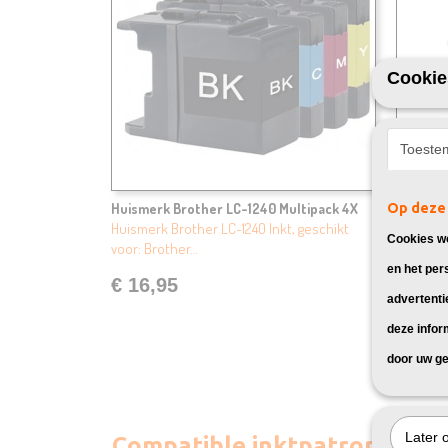
Cookie
Toeste
Huismerk Brother LC-1240 Multipack 4X
Op deze 
Huismer
Huismerk Brother LC-1240 Inkt, geschikt
Huismerk
Cookies wo
voor: Brother…
voor: Br
en het per
€ 16,95
€ 26,
advertenti
deze infor
door uw ge
Later 
Compatible inktpatronen v