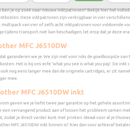
 ben je op zoek naar nieuwe inktpatronen? Bekijk hier het volledi
ntkosten. Deze inktpatronen zijn verkrijgbaar in vier verschillend
ls multipack van vier of zelfs acht inktpatronen voor voldoende v
tijdens transport niet kan beschadigen, let erop dat je deze eraf 
Brother MFC J6510DW
 dat garanderen we je. We zijn niet voor niks de goedkoopste van 
ten. Het is bij ons echt 'what you see is what you pay'. De inkt c
ok nog eens langer mee dan de originele cartridges, er zit namel
nger mee.
Brother MFC J6510DW inkt
arom geven we je liefst twee jaar garantie op het gehele assortim
je een vervangend product aan of lossen het probleem samen met j
, zodat je direct verder kunt met printen. Ideaal voor al je thui
Brother MFC J6510DW inkt binnen is? Kies dan voor achteraf betalen