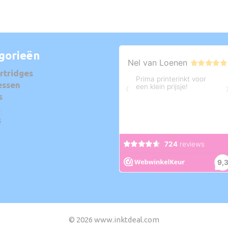
gorieën
rtridges
essen
s
s
s
© 2026 www.inktdeal.com