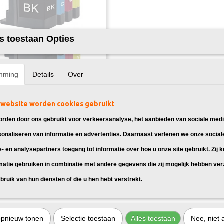
s toestaan Opties
mming
Details
Over
website worden cookies gebruikt
k Brother LC-1240 Multipack 8X
 Brother LC-1240 Inkt, geschikt
rden door ons gebruikt voor verkeersanalyse, het aanbieden van sociale medi
other…
sonaliseren van informatie en advertenties. Daarnaast verlenen we onze social
95
e- en analysepartners toegang tot informatie over hoe u onze site gebruikt. Zij 
matie gebruiken in combinatie met andere gegevens die zij mogelijk hebben ve
bruik van hun diensten of die u hen hebt verstrekt.
opnieuw tonen
Selectie toestaan
Alles toestaan
Nee, niet 
oor Brother MFC J6510DW