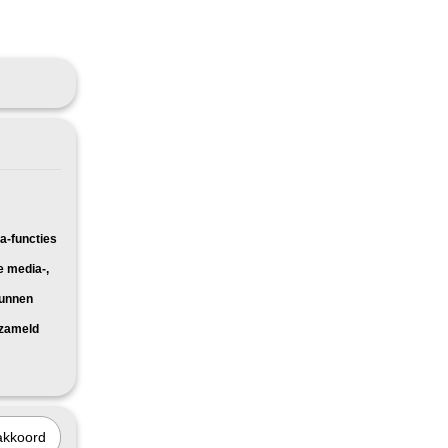
a-functies
e media-,
kunnen
rzameld
akkoord