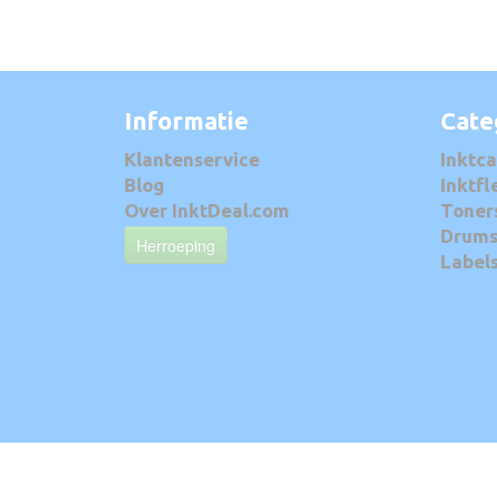
Informatie
Cate
Klantenservice
Inktca
Blog
Inktfl
Over InktDeal.com
Toner
Drum
Herroeping
Label