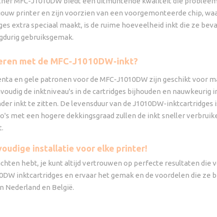
her MFC-J1010DW biedt een uitmuntende kwaliteit die probleeml
 jouw printer en zijn voorzien van een voorgemonteerde chip, wa
es extra speciaal maakt, is de ruime hoeveelheid inkt die ze bev
ngdurig gebruiksgemak.
oeren met de MFC-J1010DW-inkt?
nta en gele patronen voor de MFC-J1010DW zijn geschikt voor maa
nvoudig de inktniveau's in de cartridges bijhouden en nauwkeurig
er inkt te zitten. De levensduur van de J1010DW-inktcartridges i
oto's met een hogere dekkingsgraad zullen de inkt sneller verbrui
t.
udige installatie voor elke printer!
chten hebt, je kunt altijd vertrouwen op perfecte resultaten die
W inktcartridges en ervaar het gemak en de voordelen die ze bi
 Nederland en België.