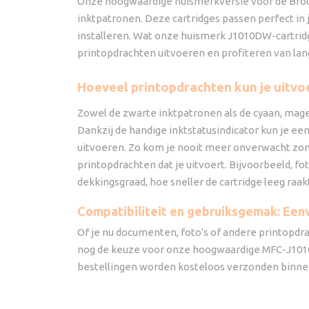
Onze hoogwaardige huismerkversie voor de Brot
inktpatronen. Deze cartridges passen perfect in
installeren. Wat onze huismerk J1010DW-cartridg
printopdrachten uitvoeren en profiteren van la
Hoeveel printopdrachten kun je uitv
Zowel de zwarte inktpatronen als de cyaan, mage
Dankzij de handige inktstatusindicator kun je ee
uitvoeren. Zo kom je nooit meer onverwacht zond
printopdrachten dat je uitvoert. Bijvoorbeeld, f
dekkingsgraad, hoe sneller de cartridge leeg raak
Compatibiliteit en gebruiksgemak: Eenvo
Of je nu documenten, foto's of andere printopdra
nog de keuze voor onze hoogwaardige MFC-J1010D
bestellingen worden kosteloos verzonden binnen