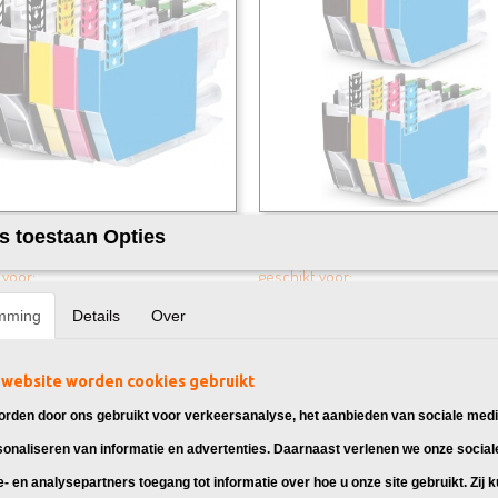
k Brother LC-421 Multipack 5X
Huismerk Brother LC-421 Multipac
s toestaan Opties
 Brother LC-421 inktcartridges,
Huismerk Brother LC-421 inktcartrid
 voor:…
geschikt voor:…
95
€ 69,95
mming
Details
Over
website worden cookies gebruikt
rden door ons gebruikt voor verkeersanalyse, het aanbieden van sociale medi
sonaliseren van informatie en advertenties. Daarnaast verlenen we onze social
e- en analysepartners toegang tot informatie over hoe u onze site gebruikt. Zij 