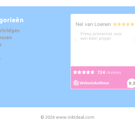
gorieën
rtridges
essen
s
s
s
© 2026 www.inktdeal.com