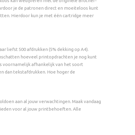
oos kan wedijveren met de originele Brother-
ardoor je de patronen direct en moeiteloos kunt
atten. Hierdoor kun je met één cartridge meer
r liefst 500 afdrukken (5% dekking op A4).
 inschatten hoeveel printopdrachten je nog kunt
s voornamelijk afhankelijk van het soort
ken dan tekstafdrukken. Hoe hoger de
 voldoen aan al jouw verwachtingen. Maak vandaag
eden voor al jouw printbehoeften. Alle