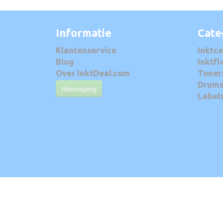
Informatie
Cate
Klantenservice
Inktca
Blog
Inktfl
Over InktDeal.com
Toner
Drum
Herroeping
Label