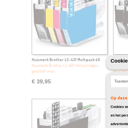
Huismerk Brother LC-421 Multipack 4X
Huismer
Cookie
Huismerk Brother LC-421 inktcartridges,
Huismerk
geschikt voor:…
geschikt
€ 39,95
€ 49,
Toeste
Op deze 
Cookies wo
en het per
advertenti