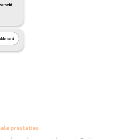
rzameld
akkoord
ale prestaties