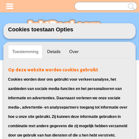
Cookies toestaan Opties
Inloggen
Registreren
UW WINKELWAGEN
Toestemming
Details
Over
Geen producten
(0)
Op deze website worden cookies gebruikt
Home
>
Model Printer
>
LC-422 Inktcartridges voor Brother
> Inkt
cartridges voor Brother MFC-J5345DW
Cookies worden door ons gebruikt voor verkeersanalyse, het
Inktpatronen geschikt voor Brother
aanbieden van sociale media-functies en het personaliseren van
informatie en advertenties. Daarnaast verlenen we onze sociale
MFC-J5345DW:
media-, advertentie- en analysepartners toegang tot informatie over
hoe u onze site gebruikt. Zij kunnen deze informatie gebruiken in
Sorteer op:
combinatie met andere gegevens die zij mogelijk hebben verzameld
door uw gebruik van hun diensten of die u hen hebt verstrekt.