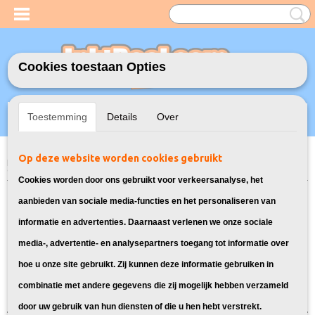
Cookies toestaan Opties
Inloggen
Registreren
UW WINKELWAGEN
Toestemming
Details
Over
Geen producten
(0)
Op deze website worden cookies gebruikt
Home
>
Model Printer
>
LC-422 Inktcartridges voor Brother
> Inkt
cartridges voor Brother MFC-J5740DW
Cookies worden door ons gebruikt voor verkeersanalyse, het
Inktpatronen geschikt voor Brother
aanbieden van sociale media-functies en het personaliseren van
informatie en advertenties. Daarnaast verlenen we onze sociale
MFC-J5740DW:
media-, advertentie- en analysepartners toegang tot informatie over
hoe u onze site gebruikt. Zij kunnen deze informatie gebruiken in
Sorteer op:
combinatie met andere gegevens die zij mogelijk hebben verzameld
door uw gebruik van hun diensten of die u hen hebt verstrekt.