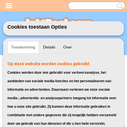
Cookies toestaan Opties
Inloggen
Registreren
UW WINKELWAGEN
Toestemming
Details
Over
Geen producten
(0)
Op deze website worden cookies gebruikt
Home
>
Model Printer
>
LC-980 Inkt cartridges voor Brother
> Inkt
cartridges voor Brother DCP 167C
Cookies worden door ons gebruikt voor verkeersanalyse, het
Bekijk alle printerinkt voor de
aanbieden van sociale media-functies en het personaliseren van
informatie en advertenties. Daarnaast verlenen we onze sociale
Brother DCP 167C:
media-, advertentie- en analysepartners toegang tot informatie over
hoe u onze site gebruikt. Zij kunnen deze informatie gebruiken in
Sorteer op:
combinatie met andere gegevens die zij mogelijk hebben verzameld
door uw gebruik van hun diensten of die u hen hebt verstrekt.