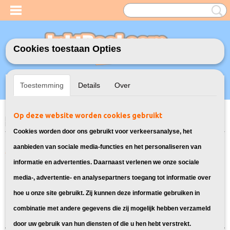
Cookies toestaan Opties
Inloggen
Registreren
UW WINKELWAGEN
Toestemming
Details
Over
Geen producten
(0)
Op deze website worden cookies gebruikt
Home
>
Model Printer
>
PG-40 / CL-41 Inkt cartridges voor Canon
>
Inktcartridges voor Canon Pixma IP1900
Cookies worden door ons gebruikt voor verkeersanalyse, het
Alle cartridges geschikt voor Canon
aanbieden van sociale media-functies en het personaliseren van
informatie en advertenties. Daarnaast verlenen we onze sociale
Pixma IP1900:
media-, advertentie- en analysepartners toegang tot informatie over
hoe u onze site gebruikt. Zij kunnen deze informatie gebruiken in
Sorteer op:
combinatie met andere gegevens die zij mogelijk hebben verzameld
door uw gebruik van hun diensten of die u hen hebt verstrekt.