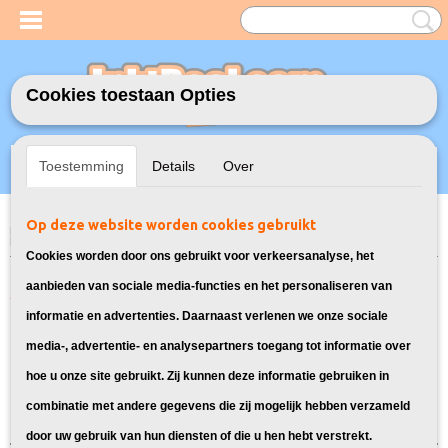
Cookies toestaan Opties
Inloggen
Registreren
UW WINKELWAGEN
Toestemming
Details
Over
Geen producten
(0)
Op deze website worden cookies gebruikt
Home
>
Model Printer
>
PG-40 / CL-41 Inkt cartridges voor Canon
>
Inktcartridges voor Canon Pixma MP190
Cookies worden door ons gebruikt voor verkeersanalyse, het
Alle cartridges geschikt voor Canon
aanbieden van sociale media-functies en het personaliseren van
informatie en advertenties. Daarnaast verlenen we onze sociale
Pixma MP190:
media-, advertentie- en analysepartners toegang tot informatie over
hoe u onze site gebruikt. Zij kunnen deze informatie gebruiken in
Sorteer op:
combinatie met andere gegevens die zij mogelijk hebben verzameld
door uw gebruik van hun diensten of die u hen hebt verstrekt.