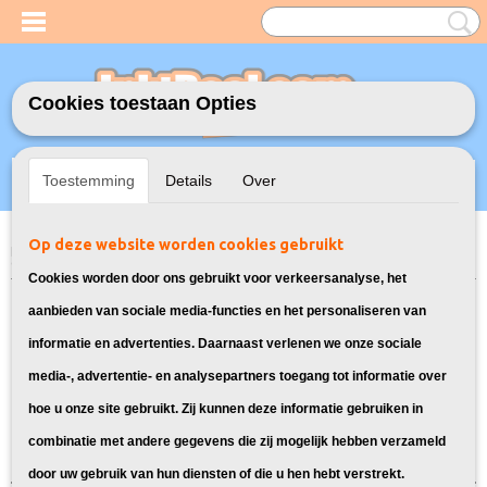
Cookies toestaan Opties
Inloggen
Registreren
UW WINKELWAGEN
Toestemming
Details
Over
Geen producten
(0)
Op deze website worden cookies gebruikt
Home
>
Model Printer
>
PG-510/CL-511 Inkt cartridges voor Canon
> Inkt
cartridges voor Canon Pixma MX360
Cookies worden door ons gebruikt voor verkeersanalyse, het
Bekijk hier alle inktpatronen voor de
aanbieden van sociale media-functies en het personaliseren van
informatie en advertenties. Daarnaast verlenen we onze sociale
Canon Pixma MX360:
media-, advertentie- en analysepartners toegang tot informatie over
hoe u onze site gebruikt. Zij kunnen deze informatie gebruiken in
Sorteer op:
combinatie met andere gegevens die zij mogelijk hebben verzameld
door uw gebruik van hun diensten of die u hen hebt verstrekt.