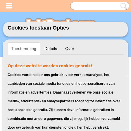
Cookies toestaan Opties
Inloggen
Registreren
UW WINKELWAGEN
Toestemming
Details
Over
Geen producten
(0)
Op deze website worden cookies gebruikt
Home
>
Model Printer
>
PG-540/CL-541 Inkt cartridges voor Canon
> Inkt
cartridges voor Canon Pixma MG3250
Cookies worden door ons gebruikt voor verkeersanalyse, het
Alle artikelen geschikt voor Canon
aanbieden van sociale media-functies en het personaliseren van
informatie en advertenties. Daarnaast verlenen we onze sociale
Pixma MG3250:
media-, advertentie- en analysepartners toegang tot informatie over
hoe u onze site gebruikt. Zij kunnen deze informatie gebruiken in
Sorteer op:
combinatie met andere gegevens die zij mogelijk hebben verzameld
door uw gebruik van hun diensten of die u hen hebt verstrekt.