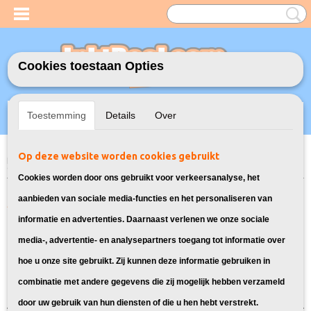
Cookies toestaan Opties
Inloggen
Registreren
UW WINKELWAGEN
Toestemming
Details
Over
Geen producten
(0)
Op deze website worden cookies gebruikt
Home
>
Model Printer
>
PG-540/CL-541 Inkt cartridges voor Canon
> Inkt
cartridges voor Canon Pixma TS5151
Cookies worden door ons gebruikt voor verkeersanalyse, het
Alle artikelen geschikt voor Canon
aanbieden van sociale media-functies en het personaliseren van
informatie en advertenties. Daarnaast verlenen we onze sociale
Pixma TS5151:
media-, advertentie- en analysepartners toegang tot informatie over
hoe u onze site gebruikt. Zij kunnen deze informatie gebruiken in
Sorteer op:
combinatie met andere gegevens die zij mogelijk hebben verzameld
door uw gebruik van hun diensten of die u hen hebt verstrekt.