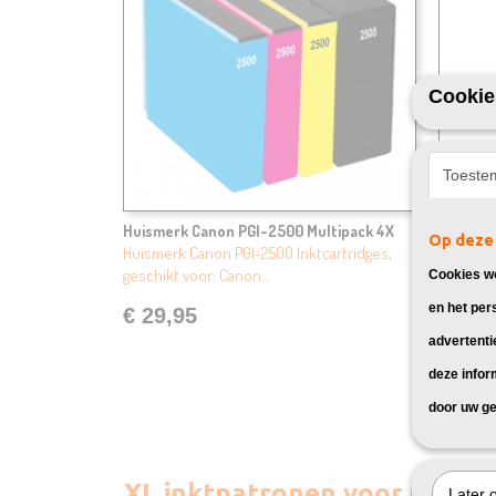
Cookie
Toeste
Huismerk Canon PGI-2500 Multipack 4X
Huismer
Op deze 
Huismerk Canon PGI-2500 Inktcartridges,
Huismerk
geschikt voor: Canon…
geschikt
Cookies wo
en het per
€ 29,95
€ 49,
advertenti
deze infor
door uw ge
XL inktpatronen voor Cano
Later 