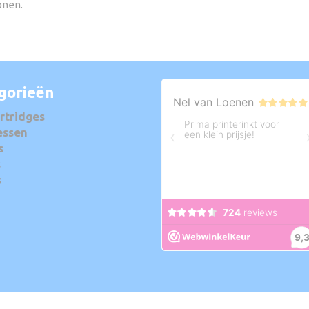
onen.
gorieën
rtridges
essen
s
s
s