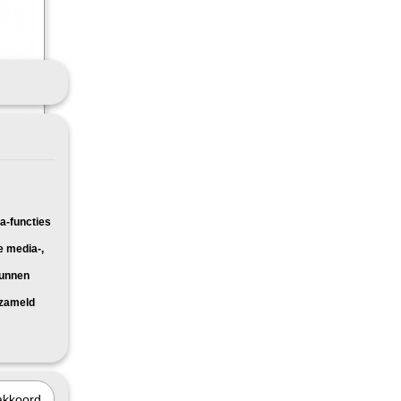
chikt
a-functies
e media-,
kunnen
rzameld
akkoord