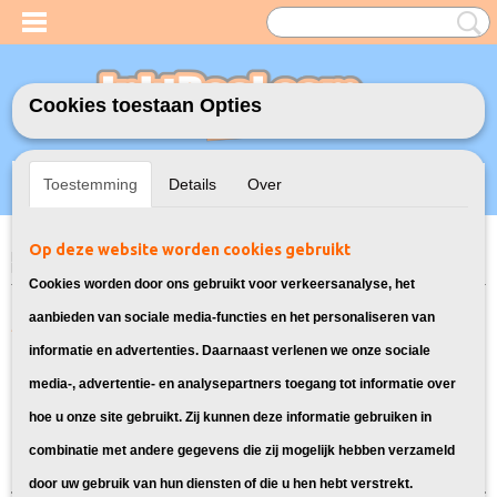
Cookies toestaan Opties
Inloggen
Registreren
UW WINKELWAGEN
Toestemming
Details
Over
Geen producten
(0)
Op deze website worden cookies gebruikt
Home
>
Model Printer
>
PGI-525/CLI-526 Inkt cartridges voor Canon
>
Inkt cartridges voor Canon Pixma MG5100
Cookies worden door ons gebruikt voor verkeersanalyse, het
Alle cartridges geschikt voor de
aanbieden van sociale media-functies en het personaliseren van
informatie en advertenties. Daarnaast verlenen we onze sociale
Canon Pixma MG5100
media-, advertentie- en analysepartners toegang tot informatie over
hoe u onze site gebruikt. Zij kunnen deze informatie gebruiken in
Sorteer op:
combinatie met andere gegevens die zij mogelijk hebben verzameld
door uw gebruik van hun diensten of die u hen hebt verstrekt.