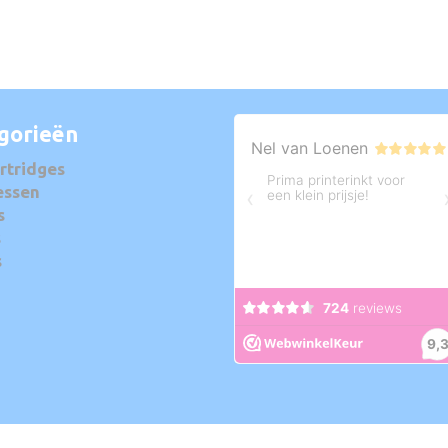
gorieën
rtridges
essen
s
s
s