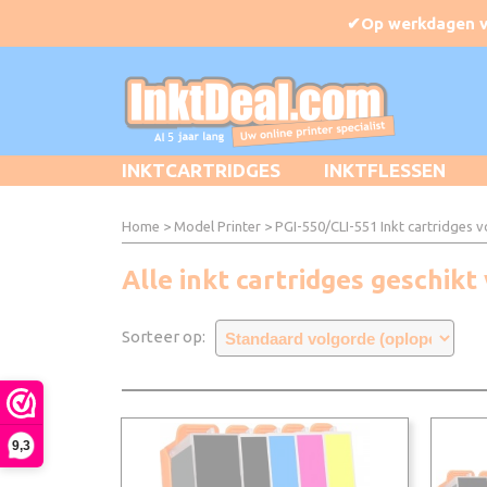
INKTCARTRIDGES
INKTFLESSEN
Home
>
Model Printer
>
PGI-550/CLI-551 Inkt cartridges 
Alle inkt cartridges geschi
Sorteer op:
9,3