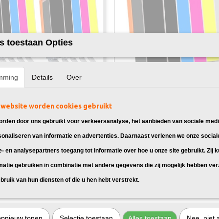
s toestaan Opties
mming
Details
Over
k Canon PGI-550 / CLI-551
Huismerk Canon PGI-550 / CLI-551
website worden cookies gebruikt
k 10X
Multipack 6X
 Canon PGI-550 / CLI-551, geschikt
Huismerk Canon PGI-550 / CLI-551, g
non Pixma…
voor: Canon Pixma…
rden door ons gebruikt voor verkeersanalyse, het aanbieden van sociale medi
sonaliseren van informatie en advertenties. Daarnaast verlenen we onze social
95
€ 19,95
e- en analysepartners toegang tot informatie over hoe u onze site gebruikt. Zij 
matie gebruiken in combinatie met andere gegevens die zij mogelijk hebben ve
bruik van hun diensten of die u hen hebt verstrekt.
xma MG5500 printers
opnieuw tonen
Selectie toestaan
Alles toestaan
Nee, niet 