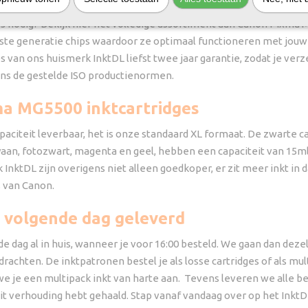
es nodig? Bekijk hier het volledige assortiment aan Canon Pixma MG
wste generatie chips waardoor ze optimaal functioneren met jouw p
ges van ons huismerk InktDL liefst twee jaar garantie, zodat je ve
ns de gestelde ISO productienormen.
ma MG5500 inktcartridges
aciteit leverbaar, het is onze standaard XL formaat. De zwarte ca
yaan, fotozwart, magenta en geel, hebben een capaciteit van 15ml
InktDL zijn overigens niet alleen goedkoper, er zit meer inkt in 
s van Canon.
 volgende dag geleverd
de dag al in huis, wanneer je voor 16:00 besteld. We gaan dan deze
achten. De inktpatronen bestel je als losse cartridges of als multi
e je een multipack inkt van harte aan. Tevens leveren we alle be
iteit verhouding hebt gehaald. Stap vanaf vandaag over op het Ink