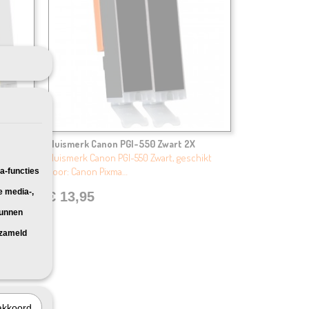
Huismerk Canon PGI-550 Zwart 2X
eschikt
Huismerk Canon PGI-550 Zwart, geschikt
voor: Canon Pixma…
a-functies
e media-,
€ 13,95
kunnen
rzameld
akkoord