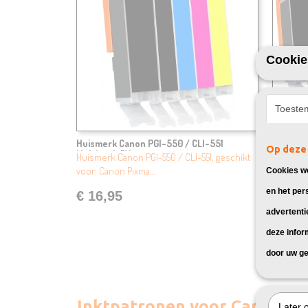
Cookie
Toeste
Huismerk Canon PGI-550 / CLI-551
Huismer
Op deze 
Multipack 5X
Multipac
Huismerk Canon PGI-550 / CLI-551, geschikt
Huismerk
voor: Canon Pixma…
voor: Ca
Cookies wo
en het per
€ 16,95
€ 26,
advertenti
deze infor
door uw ge
Inktpatronen voor Canon Pi
Later 