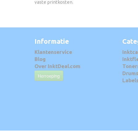
vaste printkosten.
Informatie
Cate
Klantenservice
Inktca
Blog
Inktfl
Over InktDeal.com
Toner
Drum
Herroeping
Label