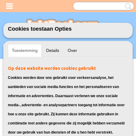
Cookies toestaan Opties
Inloggen
Registreren
UW WINKELWAGEN
Toestemming
Details
Over
Geen producten
(0)
Op deze website worden cookies gebruikt
Home
>
Model Printer
> PGI-580/CLI-581 Inkt cartridges voor Canon
Cookies worden door ons gebruikt voor verkeersanalyse, het
Alle inkt cartridges voor Canon PGI-
aanbieden van sociale media-functies en het personaliseren van
informatie en advertenties. Daarnaast verlenen we onze sociale
580 / CLI-581:
media-, advertentie- en analysepartners toegang tot informatie over
hoe u onze site gebruikt. Zij kunnen deze informatie gebruiken in
Sorteer op:
combinatie met andere gegevens die zij mogelijk hebben verzameld
door uw gebruik van hun diensten of die u hen hebt verstrekt.