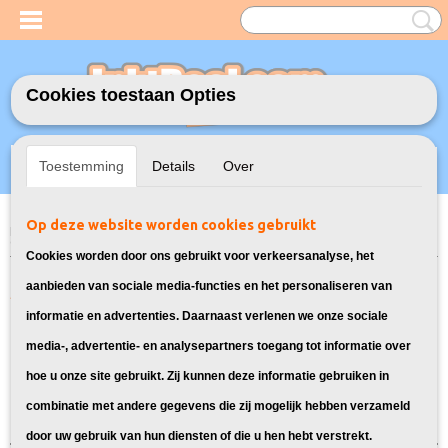
Cookies toestaan Opties
Inloggen
Registreren
UW WINKELWAGEN
Toestemming
Details
Over
Geen producten
(0)
Op deze website worden cookies gebruikt
Home
>
Model Printer
>
PGI-5/CLI-8 Inkt cartridges voor Canon
> Inkt
cartridges voor Canon Pixma MP800R
Cookies worden door ons gebruikt voor verkeersanalyse, het
Alle cartridges geschikt voor de
aanbieden van sociale media-functies en het personaliseren van
informatie en advertenties. Daarnaast verlenen we onze sociale
Canon Pixma MP800R
media-, advertentie- en analysepartners toegang tot informatie over
hoe u onze site gebruikt. Zij kunnen deze informatie gebruiken in
Sorteer op:
combinatie met andere gegevens die zij mogelijk hebben verzameld
door uw gebruik van hun diensten of die u hen hebt verstrekt.