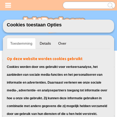
Cookies toestaan Opties
Inloggen
Registreren
UW WINKELWAGEN
Toestemming
Details
Over
Geen producten
(0)
Op deze website worden cookies gebruikt
Home
>
Model Printer
>
PGI-5/CLI-8 Inkt cartridges voor Canon
> Inkt
cartridges voor Canon Pixma MP810
Cookies worden door ons gebruikt voor verkeersanalyse, het
Alle cartridges geschikt voor de
aanbieden van sociale media-functies en het personaliseren van
informatie en advertenties. Daarnaast verlenen we onze sociale
Canon Pixma MP810
media-, advertentie- en analysepartners toegang tot informatie over
hoe u onze site gebruikt. Zij kunnen deze informatie gebruiken in
Sorteer op:
combinatie met andere gegevens die zij mogelijk hebben verzameld
door uw gebruik van hun diensten of die u hen hebt verstrekt.