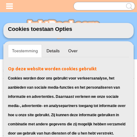
Cookies toestaan Opties
Inloggen
Registreren
UW WINKELWAGEN
Toestemming
Details
Over
Geen producten
(0)
Op deze website worden cookies gebruikt
Home
>
Model Printer
>
PGI-5/CLI-8 Inkt cartridges voor Canon
> Inkt
cartridges voor Canon Pixma IP5200
Cookies worden door ons gebruikt voor verkeersanalyse, het
Alle cartridges geschikt voor de
aanbieden van sociale media-functies en het personaliseren van
informatie en advertenties. Daarnaast verlenen we onze sociale
Canon Pixma IP5200
media-, advertentie- en analysepartners toegang tot informatie over
hoe u onze site gebruikt. Zij kunnen deze informatie gebruiken in
Sorteer op:
combinatie met andere gegevens die zij mogelijk hebben verzameld
door uw gebruik van hun diensten of die u hen hebt verstrekt.