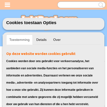
Cookies toestaan Opties
Inloggen
Registreren
UW WINKELWAGEN
Toestemming
Details
Over
Geen producten
(0)
Op deze website worden cookies gebruikt
Home
>
Model Printer
>
PGI-5/CLI-8 Inkt cartridges voor Canon
> Inkt
cartridges voor Canon Pixma MP970
Cookies worden door ons gebruikt voor verkeersanalyse, het
Alle cartridges geschikt voor de
aanbieden van sociale media-functies en het personaliseren van
informatie en advertenties. Daarnaast verlenen we onze sociale
Canon Pixma MP970
media-, advertentie- en analysepartners toegang tot informatie over
hoe u onze site gebruikt. Zij kunnen deze informatie gebruiken in
Sorteer op:
combinatie met andere gegevens die zij mogelijk hebben verzameld
door uw gebruik van hun diensten of die u hen hebt verstrekt.