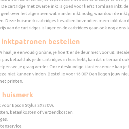
k. De cartridge met zwarte inkt is goed voor liefst 15ml aan inkt,
 geel over het algemeen wat minder inkt nodig, waardoor de inktp
en. Deze huismerk cartridges bevatten bovendien meer inkt dan d
ijs van de cartridges is lager en de cartridges gaan ook nog eens
 inktpatronen bestellen
haal je eenvoudig online, je hoeft er de deur niet voor uit. Beta
 pas betaald als je de cartridges in huis hebt, kan dat uiteraard oo
helpen we je graag verder. Onze deskundige klantenservice kan je
 deze niet kunnen vinden. Bestel je voor 16:00? Dan liggen jouw n
met printen.
L huismerk
es voor Epson Stylus SX230W.
sten, betaalkosten of verzendkosten.
ges.
tenservice.