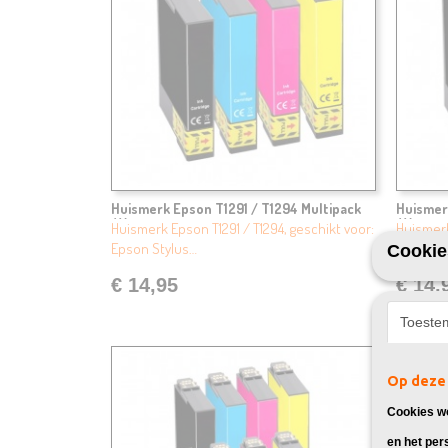
Huismerk Epson T1291 / T1294 Multipack
Huismer
4X
4X
Huismerk Epson T1291 / T1294, geschikt voor:
Huismerk
Epson Stylus…
Epson S
Cookie
€ 14,95
€ 14,
Toeste
Op deze 
Cookies wo
en het per