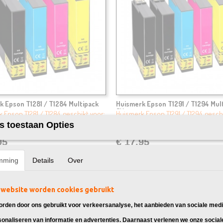
k Epson T1281 / T1284 Multipack
Huismerk Epson T1291 / T1294 Mul
5X
 Epson T1281 / T1284, geschikt voor:
Huismerk Epson T1291 / T1294, gesch
tylus…
Epson Stylus…
s toestaan Opties
95
€ 17,95
mming
Details
Over
website worden cookies gebruikt
rden door ons gebruikt voor verkeersanalyse, het aanbieden van sociale medi
sonaliseren van informatie en advertenties. Daarnaast verlenen we onze social