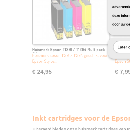
advertenti
deze infor
door uw ge
Later 
Huismerk Epson T1291 / T1294 Multipack
Huismer
8X
Huismerk Epson T1291 / T1294, geschikt voor:
Huismerk
Epson Stylus…
Epson S
€ 24,95
€ 7,9
Inkt cartridges voor de Eps
Uiteraard bieden onze huismerk cartridges van I