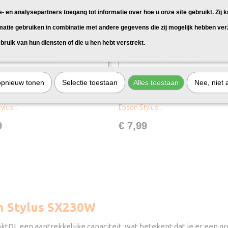
e- en analysepartners toegang tot informatie over hoe u onze site gebruikt. Zij 
matie gebruiken in combinatie met andere gegevens die zij mogelijk hebben ve
bruik van hun diensten of die u hen hebt verstrekt.
opnieuw tonen
Selectie toestaan
Alles toestaan
Nee, niet 
k Epson T1281 Zwart
Huismerk Epson T1291 Zwart
 Epson T1281 Zwart, geschikt voor:
Huismerk Epson T1291 Zwart, geschik
tylus…
Epson Stylus…
9
€ 7,99
on Stylus SX230W
nktDL een aantrekkelijke capaciteit, wat betekent dat je er een 