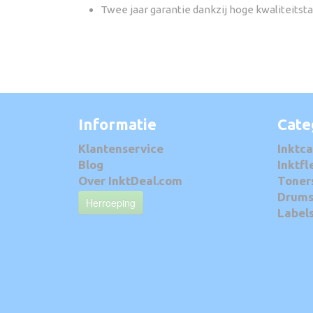
Twee jaar garantie dankzij hoge kwaliteitst
Informatie
Cate
Klantenservice
Inktca
Blog
Inktfl
Over InktDeal.com
Toner
Drum
Herroeping
Label