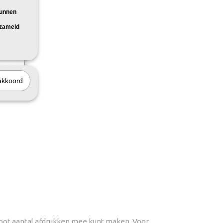
kunnen
rzameld
akkoord
t voor:
groot aantal afdrukken mee kunt maken. Voor