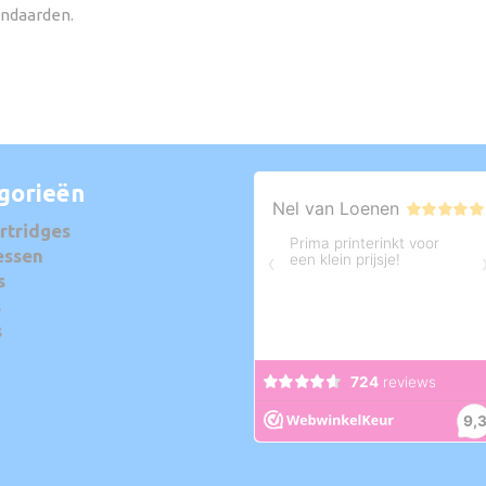
andaarden.
gorieën
rtridges
essen
s
s
s