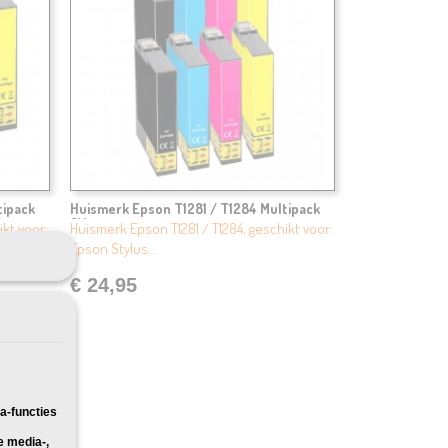
tipack
Huismerk Epson T1281 / T1284 Multipack
8X
ikt voor:
Huismerk Epson T1281 / T1284, geschikt voor:
Epson Stylus…
€ 24,95
a-functies
e media-,