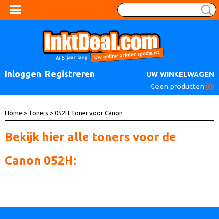
Inloggen
Registreren
UW WINKELWAGEN
Geen producten
(0)
Home
>
Toners
> 052H Toner voor Canon
Bekijk hier alle toners voor de
Canon 052H: