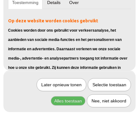
Toestemming
Details
Over
Op deze website worden cookies gebruikt
Cookies worden door ons gebruikt voor verkeersanalyse, het
aanbieden van sociale media-functies en het personaliseren van
informatie en advertenties. Daarnaast verlenen we onze sociale
media-, advertentie- en analysepartners toegang tot informatie over
hoe u onze site gebruikt. Zij kunnen deze informatie gebruiken in
combinatie met andere gegevens die zij mogelijk hebben verzameld
Later opnieuw tonen
Selectie toestaan
door uw gebruik van hun diensten of die u hen hebt verstrekt.
Alles toestaan
Nee, niet akkoord