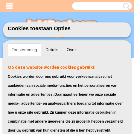
Cookies toestaan Opties
Inloggen
Registreren
UW WINKELWAGEN
Toestemming
Details
Over
Geen producten
(0)
Op deze website worden cookies gebruikt
Home
>
Toners
> 057H Toner voor Canon
Cookies worden door ons gebruikt voor verkeersanalyse, het
Geschikte 057H Toners voor Canon
aanbieden van sociale media-functies en het personaliseren van
informatie en advertenties. Daarnaast verlenen we onze sociale
laser printers:
media-, advertentie- en analysepartners toegang tot informatie over
hoe u onze site gebruikt. Zij kunnen deze informatie gebruiken in
Sorteer op:
combinatie met andere gegevens die zij mogelijk hebben verzameld
door uw gebruik van hun diensten of die u hen hebt verstrekt.