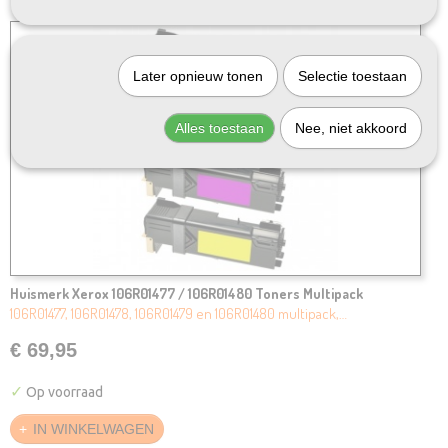
Later opnieuw tonen
Selectie toestaan
Alles toestaan
Nee, niet akkoord
Huismerk Xerox 106R01477 / 106R01480 Toners Multipack
106R01477, 106R01478, 106R01479 en 106R01480 multipack,…
€ 69,95
✓
Op voorraad
IN WINKELWAGEN