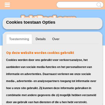
Cookies toestaan Opties
Inloggen
Registreren
UW WINKELWAGEN
Toestemming
Details
Over
Geen producten
(0)
Op deze website worden cookies gebruikt
Home
>
Toners
>
106R01477 - 106R01480 Toners voor Xerox
> Toners
voor Xerox Phaser 6140
Cookies worden door ons gebruikt voor verkeersanalyse, het
Geschikte toner cartridges voor de
aanbieden van sociale media-functies en het personaliseren van
informatie en advertenties. Daarnaast verlenen we onze sociale
Xerox Phaser 6140:
media-, advertentie- en analysepartners toegang tot informatie over
hoe u onze site gebruikt. Zij kunnen deze informatie gebruiken in
Sorteer op:
combinatie met andere gegevens die zij mogelijk hebben verzameld
door uw gebruik van hun diensten of die u hen hebt verstrekt.