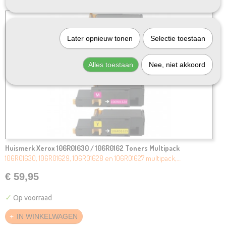
Later opnieuw tonen
Selectie toestaan
Alles toestaan
Nee, niet akkoord
Huismerk Xerox 106R01630 / 106R0162 Toners Multipack
106R01630, 106R01629, 106R01628 en 106R01627 multipack,…
€ 59,95
✓
Op voorraad
IN WINKELWAGEN