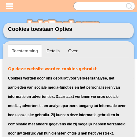
Cookies toestaan Opties
Inloggen
Registreren
UW WINKELWAGEN
Toestemming
Details
Over
Geen producten
(0)
Op deze website worden cookies gebruikt
Home
>
Toners
>
106R01630 - 106R01627 Toners voor Xerox
> Toners
voor Xerox Phaser 6000
Cookies worden door ons gebruikt voor verkeersanalyse, het
Bekijk hier alle toners voor de Xerox
aanbieden van sociale media-functies en het personaliseren van
informatie en advertenties. Daarnaast verlenen we onze sociale
Phaser 6000:
media-, advertentie- en analysepartners toegang tot informatie over
hoe u onze site gebruikt. Zij kunnen deze informatie gebruiken in
Sorteer op:
combinatie met andere gegevens die zij mogelijk hebben verzameld
door uw gebruik van hun diensten of die u hen hebt verstrekt.