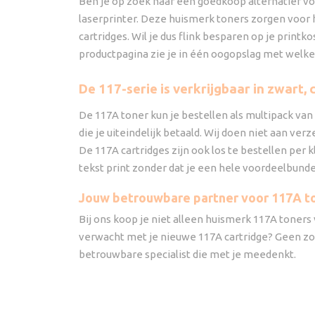
Ben je op zoek naar een goedkoop alternatief vo
laserprinter. Deze huismerk toners zorgen voor 
cartridges. Wil je dus flink besparen op je print
productpagina zie je in één oogopslag met welke 
De 117-serie is verkrijgbaar in zwart
De 117A toner kun je bestellen als multipack van vi
die je uiteindelijk betaald. Wij doen niet aan ve
De 117A cartridges zijn ook los te bestellen per 
tekst print zonder dat je een hele voordeelbund
Jouw betrouwbare partner voor 117A t
Bij ons koop je niet alleen huismerk 117A toners v
verwacht met je nieuwe 117A cartridge? Geen zorge
betrouwbare specialist die met je meedenkt.