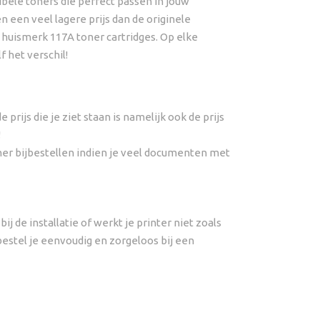
bele toners die perfect passen in jouw
een veel lagere prijs dan de originele
e huismerk 117A toner cartridges. Op elke
 het verschil!
 prijs die je ziet staan is namelijk ook de prijs
!
toner bijbestellen indien je veel documenten met
j de installatie of werkt je printer niet zoals
bestel je eenvoudig en zorgeloos bij een