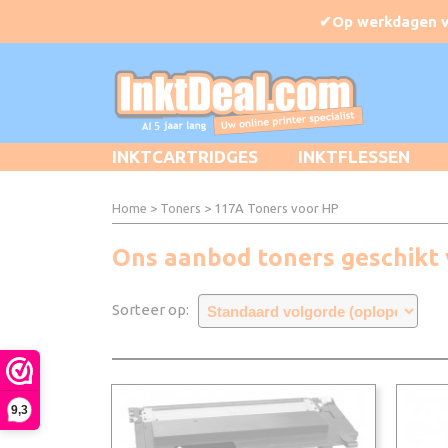
INKTCARTRIDGES
INKTFLESSEN
Home
>
Toners
> 117A Toners voor HP
Ons aanbod toners geschikt 
Sorteer op:
9,3