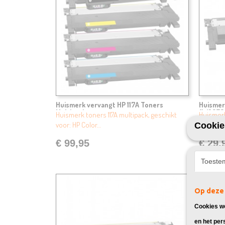
Huismerk vervangt HP 117A Toners
Huismer
Multipack
(W2070
Huismerk toners 117A multipack, geschikt
Huismerk
voor: HP Color…
voor: HP
Cookie
€ 99,95
€ 29,
Toeste
Op deze 
Cookies wo
en het per