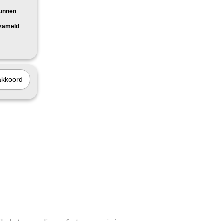
kunnen
rzameld
akkoord