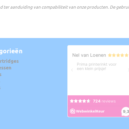
 ter aanduiding van compabiliteit van onze producten. De gebru
gorieën
rtridges
essen
s
s
s