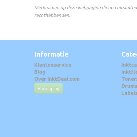
Merknamen op deze webpagina dienen uitsluitend
rechthebbenden.
Informatie
Cate
Klantenservice
Inktca
Blog
Inktfl
Over InktDeal.com
Toner
Drum
Herroeping
Label