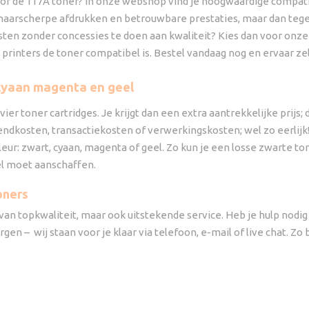
or de 117A toner? In onze webshop vind je hoogwaardige compati
haarscherpe afdrukken en betrouwbare prestaties, maar dan tegen 
kosten zonder concessies te doen aan kwaliteit? Kies dan voor onz
printers de toner compatibel is. Bestel vandaag nog en ervaar zelf
, cyaan magenta en geel
er toner cartridges. Je krijgt dan een extra aantrekkelijke prijs; de
rzendkosten, transactiekosten of verwerkingskosten; wel zo eerlijk
kleur: zwart, cyaan, magenta of geel. Zo kun je een losse zwarte 
el moet aanschaffen.
oners
an topkwaliteit, maar ook uitstekende service. Heb je hulp nodig bi
n – wij staan voor je klaar via telefoon, e-mail of live chat. Zo 