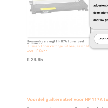
advertenti
deze infor
door uw ge
Later 
Huismerk vervangt HP 117A Toner Geel
(W2072A)
Huismerk toner cartridge 117A Geel, geschikt
voor: HP Color…
€ 29,95
Voordelig alternatief voor HP 117A t