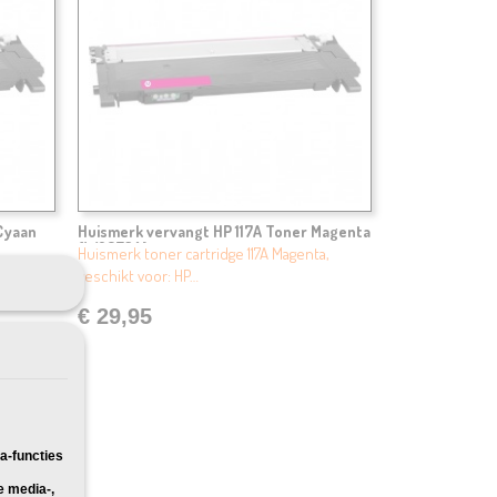
Cyaan
Huismerk vervangt HP 117A Toner Magenta
(W2073A)
Huismerk toner cartridge 117A Magenta,
geschikt voor: HP…
€ 29,95
a-functies
e media-,