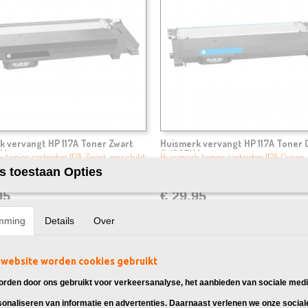
k vervangt HP 117A Toner Zwart
Huismerk vervangt HP 117A Toner 
A)
(W2071A)
 toner cartridge 117A Zwart, geschikt
Huismerk toner cartridge 117A Cyaan,
 Color…
geschikt voor: HP Color…
s toestaan Opties
95
€ 29,95
mming
Details
Over
website worden cookies gebruikt
rden door ons gebruikt voor verkeersanalyse, het aanbieden van sociale medi
sonaliseren van informatie en advertenties. Daarnaast verlenen we onze social