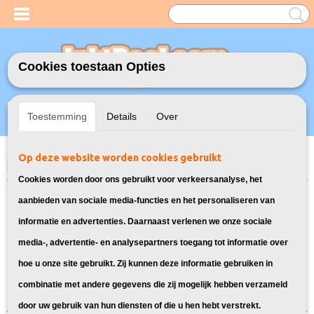
Cookies toestaan Opties
Inloggen
Registreren
UW WINKELWAGEN
Toestemming
Details
Over
Geen producten
(0)
Op deze website worden cookies gebruikt
Home
>
Toners
>
128A Toners voor HP
> Toners voor HP Color Laserjet
Pro CM1415FNW
Cookies worden door ons gebruikt voor verkeersanalyse, het
Toners die geschikt zijn voor de HP
aanbieden van sociale media-functies en het personaliseren van
informatie en advertenties. Daarnaast verlenen we onze sociale
Color Laserjet Pro CM1415FNW:
media-, advertentie- en analysepartners toegang tot informatie over
hoe u onze site gebruikt. Zij kunnen deze informatie gebruiken in
Sorteer op:
combinatie met andere gegevens die zij mogelijk hebben verzameld
door uw gebruik van hun diensten of die u hen hebt verstrekt.